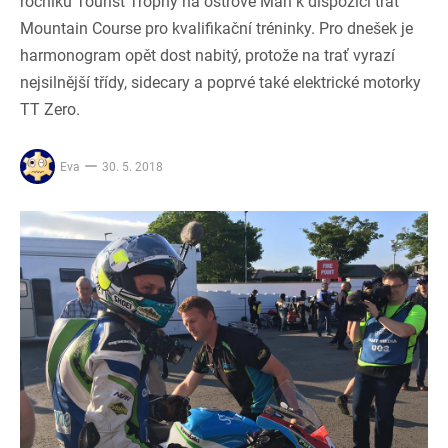
ročníku Tourist Trophy na ostrově Man k dispozici trať
Mountain Course pro kvalifikační tréninky. Pro dnešek je
harmonogram opět dost nabitý, protože na trať vyrazí
nejsilnější třídy, sidecary a poprvé také elektrické motorky
TT Zero.
Eva
30. 5. 2018