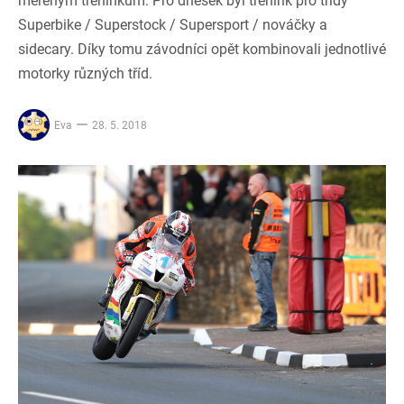
měřeným tréninkům. Pro dnešek byl trénink pro třídy
Superbike / Superstock / Supersport / nováčky a
sidecary. Díky tomu závodníci opět kombinovali jednotlivé
motorky různých tříd.
Eva
28. 5. 2018