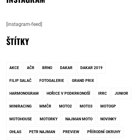
[instagram-feed]
ŠTÍTKY
AKCE
AČR
BRNO
DAKAR
DAKAR 2019
FILIP SALAČ
FOTOGALERIE
GRAND PRIX
HARMONOGRAM
HOŘICE V PODKRKONOŠÍ
IRRC
JUNIOR
MINIRACING
MMČR
MOTO2
MOTO3
MOTOGP
MOTOHOUSE
MOTORKY
NAJMAN MOTO
NOVINKY
OHLAS
PETR NAJMAN
PREVIEW
PŘÍRODNÍ OKRUHY