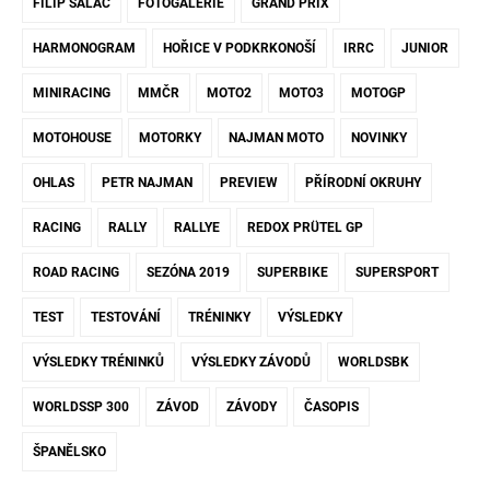
FILIP SALAČ
FOTOGALERIE
GRAND PRIX
HARMONOGRAM
HOŘICE V PODKRKONOŠÍ
IRRC
JUNIOR
MINIRACING
MMČR
MOTO2
MOTO3
MOTOGP
MOTOHOUSE
MOTORKY
NAJMAN MOTO
NOVINKY
OHLAS
PETR NAJMAN
PREVIEW
PŘÍRODNÍ OKRUHY
RACING
RALLY
RALLYE
REDOX PRÜTEL GP
ROAD RACING
SEZÓNA 2019
SUPERBIKE
SUPERSPORT
TEST
TESTOVÁNÍ
TRÉNINKY
VÝSLEDKY
VÝSLEDKY TRÉNINKŮ
VÝSLEDKY ZÁVODŮ
WORLDSBK
WORLDSSP 300
ZÁVOD
ZÁVODY
ČASOPIS
ŠPANĚLSKO