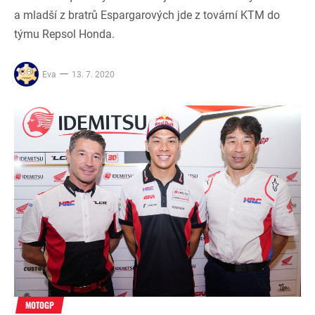
a mladší z bratrů Espargarových jde z tovární KTM do
týmu Repsol Honda.
Eva
13. 7. 2020
MOTOGP