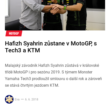
MOTOGP
Hafizh Syahrin zůstane v MotoGP, s
Tech3 a KTM
Malajský závodník Hafizh Syahrin zůstává v královské
třídě MotoGP i pro sezónu 2019. S týmem Monster
Yamaha Tech3 prodloužil smlouvu o další rok a zároveň
se stává čtvrtým jezdcem KTM.
Eva
6. 6. 2018