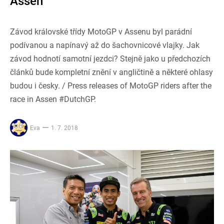
Assen
Závod královské třídy MotoGP v Assenu byl parádní
podívanou a napínavý až do šachovnicové vlajky. Jak
závod hodnotí samotní jezdci? Stejně jako u předchozích
článků bude kompletní znění v angličtině a některé ohlasy
budou i česky. / Press releases of MotoGP riders after the
race in Assen #DutchGP.
Eva
1. 7. 2018