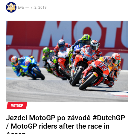
Eva
7. 2. 2019
MOTOGP
Jezdci MotoGP po závodě #DutchGP
/ MotoGP riders after the race in