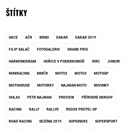
ŠTÍTKY
AKCE
AČR
BRNO
DAKAR
DAKAR 2019
FILIP SALAČ
FOTOGALERIE
GRAND PRIX
HARMONOGRAM
HOŘICE V PODKRKONOŠÍ
IRRC
JUNIOR
MINIRACING
MMČR
MOTO2
MOTO3
MOTOGP
MOTOHOUSE
MOTORKY
NAJMAN MOTO
NOVINKY
OHLAS
PETR NAJMAN
PREVIEW
PŘÍRODNÍ OKRUHY
RACING
RALLY
RALLYE
REDOX PRÜTEL GP
ROAD RACING
SEZÓNA 2019
SUPERBIKE
SUPERSPORT