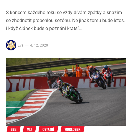
S koncem každého roku se vždy dívám zpátky a snažím
se zhodnotit proběhlou sezónu. Ne jinak tomu bude letos,
i když článek bude o poznání kratší…
Eva
4. 12. 2020
BSB
MIX
OSTATNÍ
WORLDSBK