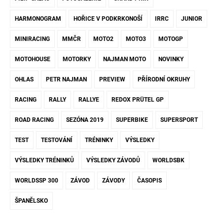
HARMONOGRAM
HOŘICE V PODKRKONOŠÍ
IRRC
JUNIOR
MINIRACING
MMČR
MOTO2
MOTO3
MOTOGP
MOTOHOUSE
MOTORKY
NAJMAN MOTO
NOVINKY
OHLAS
PETR NAJMAN
PREVIEW
PŘÍRODNÍ OKRUHY
RACING
RALLY
RALLYE
REDOX PRÜTEL GP
ROAD RACING
SEZÓNA 2019
SUPERBIKE
SUPERSPORT
TEST
TESTOVÁNÍ
TRÉNINKY
VÝSLEDKY
VÝSLEDKY TRÉNINKŮ
VÝSLEDKY ZÁVODŮ
WORLDSBK
WORLDSSP 300
ZÁVOD
ZÁVODY
ČASOPIS
ŠPANĚLSKO