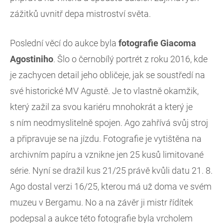
zážitků uvnitř depa mistroství světa.
Poslední věcí do aukce byla
fotografie Giacoma
Agostiniho
. Šlo o černobílý portrét z roku 2016, kde
je zachycen detail jeho obličeje, jak se soustředí na
své historické MV Agustě. Je to vlastně okamžik,
který zažil za svou kariéru mnohokrát a který je
s ním neodmyslitelně spojen. Ago zahřívá svůj stroj
a připravuje se na jízdu. Fotografie je vytištěna na
archivním papíru a vznikne jen 25 kusů limitované
série. Nyní se dražil kus 21/25 právě kvůli datu 21. 8.
Ago dostal verzi 16/25, kterou má už doma ve svém
muzeu v Bergamu. No a na závěr ji mistr řídítek
podepsal a aukce této fotografie byla vrcholem