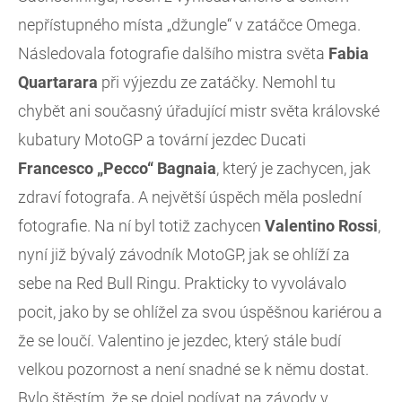
nepřístupného místa „džungle“ v zatáčce Omega.
Následovala fotografie dalšího mistra světa
Fabia
Quartarara
při výjezdu ze zatáčky. Nemohl tu
chybět ani současný úřadující mistr světa královské
kubatury MotoGP a tovární jezdec Ducati
Francesco „Pecco“ Bagnaia
, který je zachycen, jak
zdraví fotografa. A největší úspěch měla poslední
fotografie. Na ní byl totiž zachycen
Valentino Rossi
,
nyní již bývalý závodník MotoGP, jak se ohlíží za
sebe na Red Bull Ringu. Prakticky to vyvolávalo
pocit, jako by se ohlížel za svou úspěšnou kariérou a
že se loučí. Valentino je jezdec, který stále budí
velkou pozornost a není snadné se k němu dostat.
Bylo štěstím, že se dojel podívat na závody v