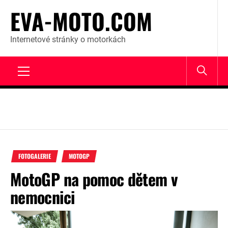
Skip
EVA-MOTO.COM
to
content
Internetové stránky o motorkách
Primary
Menu
FOTOGALERIE
MOTOGP
MotoGP na pomoc dětem v
nemocnici