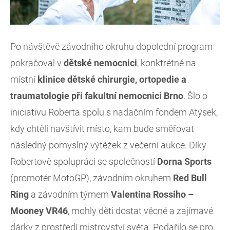
Po návštěvě závodního okruhu dopolední program
pokračoval v
dětské nemocnici
, konktrétně na
místní
klinice dětské chirurgie, ortopedie a
traumatologie při fakultní nemocnici Brno
. Šlo o
iniciativu Roberta spolu s nadačním fondem Atýsek,
kdy chtěli navštívit místo, kam bude směřovat
následný pomyslný výtěžek z večerní aukce. Díky
Robertově spolupráci se společností
Dorna Sports
(promotér MotoGP), závodním okruhem
Red Bull
Ring
a závodním týmem
Valentina Rossiho –
Mooney VR46
, mohly děti dostat věcné a zajímavé
dárky z prostředí mistrovství světa. Podařilo se pro