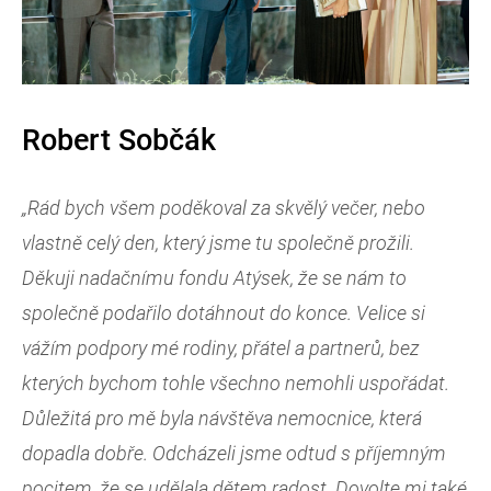
Robert Sobčák
„Rád bych všem poděkoval za skvělý večer, nebo
vlastně celý den, který jsme tu společně prožili.
Děkuji nadačnímu fondu Atýsek, že se nám to
společně podařilo dotáhnout do konce. Velice si
vážím podpory mé rodiny, přátel a partnerů, bez
kterých bychom tohle všechno nemohli uspořádat.
Důležitá pro mě byla návštěva nemocnice, která
dopadla dobře. Odcházeli jsme odtud s příjemným
pocitem, že se udělala dětem radost. Dovolte mi také