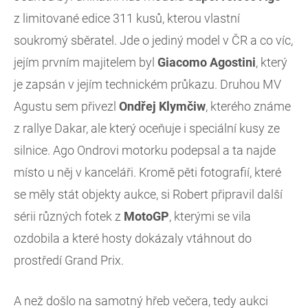
z limitované edice 311 kusů, kterou vlastní
soukromý sběratel. Jde o jediný model v ČR a co víc,
jejím prvním majitelem byl
Giacomo Agostini
, který
je zapsán v jejím technickém průkazu. Druhou MV
Agustu sem přivezl
Ondřej Klymčiw
, kterého známe
z rallye Dakar, ale který oceňuje i speciální kusy ze
silnice. Ago Ondrovi motorku podepsal a ta najde
místo u něj v kanceláři. Kromě pěti fotografií, které
se měly stát objekty aukce, si Robert připravil další
sérii různých fotek z
MotoGP
, kterými se vila
ozdobila a které hosty dokázaly vtáhnout do
prostředí Grand Prix.
A než došlo na samotný hřeb večera, tedy aukci