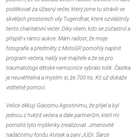
poděkovat za úžasný večer, který jsme tu strávili ve
skvělých prostorech vily Tugendhat, které ozvláštnily
tento charitativní večer. Díky všem, kdo se zúčastnil a
přispěl v rámci aukce. Mám radost, že moje
fotografie a předměty z MotoGP, pomohly naplnit
program večera, našly své majitele a že se pro
traumatologii dětské nemocnice vybralo tolik. Částka
je neuvěřitelná a myslím si, že 700 tis. Kč už dokáže
viditelně pomoci.
Velice děkuji Giacomu Agostinimu, že přijel a byl
jednou z hvězd večera a dále partnerům, kteří mi
pomohli tyto myšlenky zrealizovat. Jmenovitě
nadačnímu fondu Atýsek a paní JUDr. Šárce