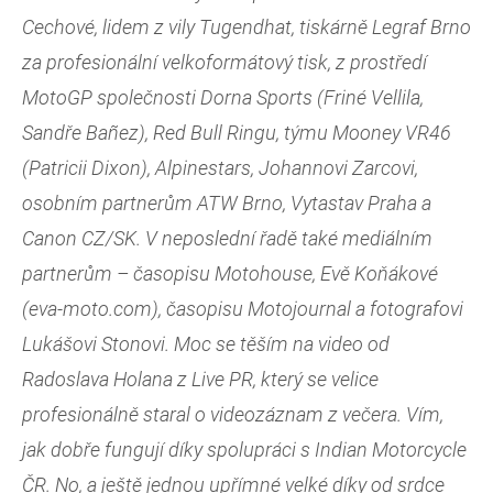
Cechové, lidem z vily Tugendhat, tiskárně Legraf Brno
za profesionální velkoformátový tisk, z prostředí
MotoGP společnosti Dorna Sports (Friné Vellila,
Sandře Bañez), Red Bull Ringu, týmu Mooney VR46
(Patricii Dixon), Alpinestars, Johannovi Zarcovi,
osobním partnerům ATW Brno, Vytastav Praha a
Canon CZ/SK. V neposlední řadě také mediálním
partnerům – časopisu Motohouse, Evě Koňákové
(eva-moto.com), časopisu Motojournal a fotografovi
Lukášovi Stonovi. Moc se těším na video od
Radoslava Holana z Live PR, který se velice
profesionálně staral o videozáznam z večera. Vím,
jak dobře fungují díky spolupráci s Indian Motorcycle
ČR. No, a ještě jednou upřímné velké díky od srdce