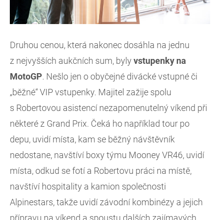
Druhou cenou, která nakonec dosáhla na jednu
z nejvyšších aukčních sum, byly
vstupenky na
MotoGP
. Nešlo jen o obyčejné divácké vstupné či
„běžné“ VIP vstupenky. Majitel zažije spolu
s Robertovou asistencí nezapomenutelný víkend při
některé z Grand Prix. Čeká ho například tour po
depu, uvidí místa, kam se běžný návštěvník
nedostane, navštíví boxy týmu Mooney VR46, uvidí
místa, odkud se fotí a Robertovu práci na místě,
navštíví hospitality a kamion společnosti
Alpinestars, takže uvidí závodní kombinézy a jejich
přípravu na víkend a spoustu dalších zajímavých