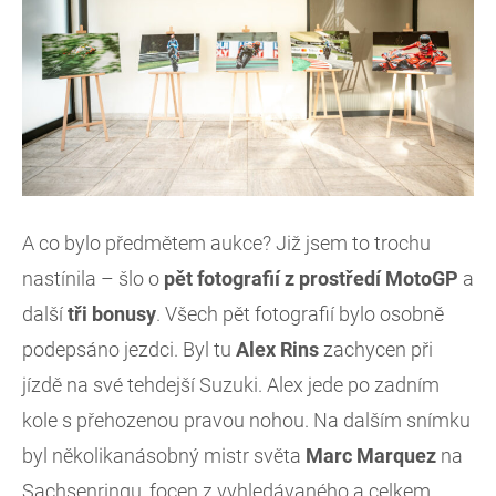
A co bylo předmětem aukce? Již jsem to trochu
nastínila – šlo o
pět fotografií z prostředí MotoGP
a
další
tři bonusy
. Všech pět fotografií bylo osobně
podepsáno jezdci. Byl tu
Alex Rins
zachycen při
jízdě na své tehdejší Suzuki. Alex jede po zadním
kole s přehozenou pravou nohou. Na dalším snímku
byl několikanásobný mistr světa
Marc Marquez
na
Sachsenringu, focen z vyhledávaného a celkem