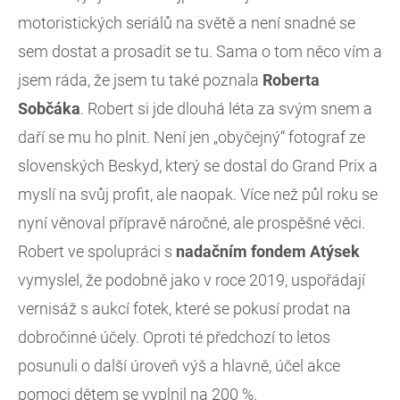
motoristických seriálů na světě a není snadné se
sem dostat a prosadit se tu. Sama o tom něco vím a
jsem ráda, že jsem tu také poznala
Roberta
Sobčáka
. Robert si jde dlouhá léta za svým snem a
daří se mu ho plnit. Není jen „obyčejný“ fotograf ze
slovenských Beskyd, který se dostal do Grand Prix a
myslí na svůj profit, ale naopak. Více než půl roku se
nyní věnoval přípravě náročné, ale prospěšné věci.
Robert ve spolupráci s
nadačním fondem Atýsek
vymyslel, že podobně jako v roce 2019, uspořádají
vernisáž s aukcí fotek, které se pokusí prodat na
dobročinné účely. Oproti té předchozí to letos
posunuli o další úroveň výš a hlavně, účel akce
pomoci dětem se vyplnil na 200 %.