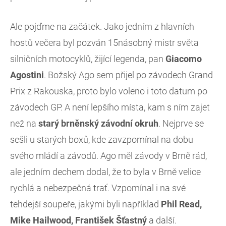
Ale pojďme na začátek. Jako jedním z hlavních
hostů večera byl pozván 15násobný mistr světa
silničních motocyklů, žijící legenda, pan
Giacomo
Agostini
. Božský Ago sem přijel po závodech Grand
Prix z Rakouska, proto bylo voleno i toto datum po
závodech GP. A není lepšího místa, kam s ním zajet
než na
starý brněnský závodní okruh
. Nejprve se
sešli u starých boxů, kde zavzpomínal na dobu
svého mládí a závodů. Ago měl závody v Brně rád,
ale jedním dechem dodal, že to byla v Brně velice
rychlá a nebezpečná trať. Vzpomínal i na své
tehdejší soupeře, jakými byli například
Phil Read,
Mike Hailwood, František Šťastný
a další.