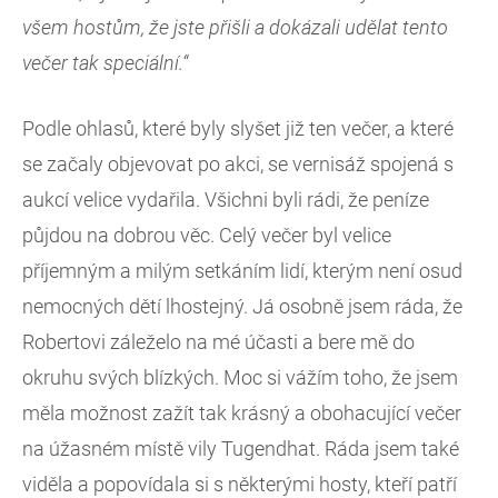
všem hostům, že jste přišli a dokázali udělat tento
večer tak speciální.“
Podle ohlasů, které byly slyšet již ten večer, a které
se začaly objevovat po akci, se vernisáž spojená s
aukcí velice vydařila. Všichni byli rádi, že peníze
půjdou na dobrou věc. Celý večer byl velice
příjemným a milým setkáním lidí, kterým není osud
nemocných dětí lhostejný. Já osobně jsem ráda, že
Robertovi záleželo na mé účasti a bere mě do
okruhu svých blízkých. Moc si vážím toho, že jsem
měla možnost zažít tak krásný a obohacující večer
na úžasném místě vily Tugendhat. Ráda jsem také
viděla a popovídala si s některými hosty, kteří patří