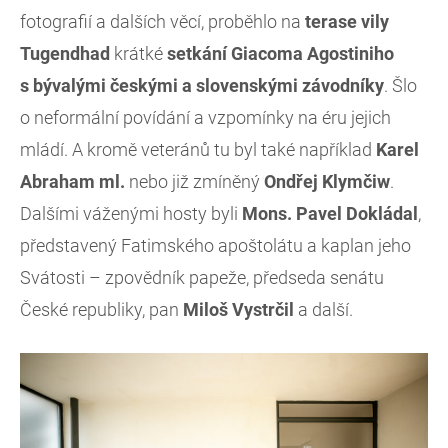
fotografií a dalších věcí, proběhlo na
terase vily
Tugendhad
krátké
setkání Giacoma Agostiniho
s bývalými českými a slovenskými závodníky
. Šlo
o neformální povídání a vzpomínky na éru jejich
mládí. A kromě veteránů tu byl také například
Karel
Abraham ml.
nebo již zmíněný
Ondřej Klymčiw
.
Dalšími váženými hosty byli
Mons. Pavel Dokládal
,
představený Fatimského apoštolátu a kaplan jeho
Svátosti – zpovědník papeže, předseda senátu
České republiky, pan
Miloš Vystrčil
a další.