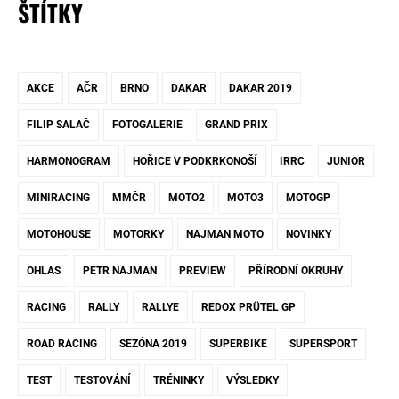
ŠTÍTKY
AKCE
AČR
BRNO
DAKAR
DAKAR 2019
FILIP SALAČ
FOTOGALERIE
GRAND PRIX
HARMONOGRAM
HOŘICE V PODKRKONOŠÍ
IRRC
JUNIOR
MINIRACING
MMČR
MOTO2
MOTO3
MOTOGP
MOTOHOUSE
MOTORKY
NAJMAN MOTO
NOVINKY
OHLAS
PETR NAJMAN
PREVIEW
PŘÍRODNÍ OKRUHY
RACING
RALLY
RALLYE
REDOX PRÜTEL GP
ROAD RACING
SEZÓNA 2019
SUPERBIKE
SUPERSPORT
TEST
TESTOVÁNÍ
TRÉNINKY
VÝSLEDKY