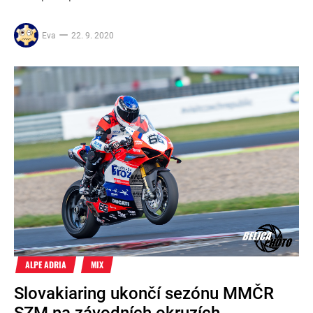
Eva
22. 9. 2020
ALPE ADRIA
MIX
Slovakiaring ukončí sezónu MMČR
SZM na závodních okruzích