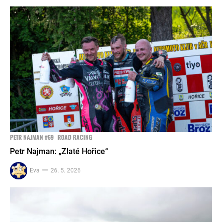
PETR NAJMAN #69
ROAD RACING
Petr Najman: „Zlaté Hořice“
Eva
26. 5. 2026