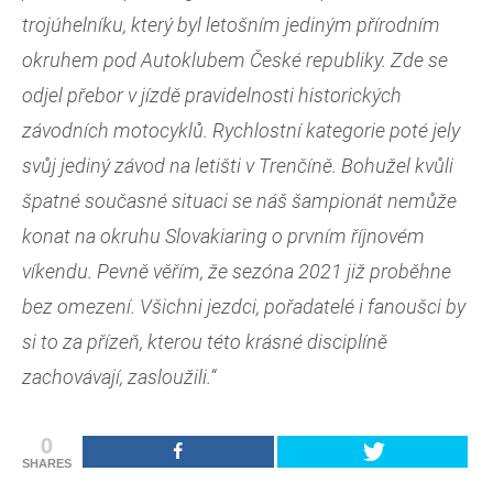
trojúhelníku, který byl letošním jediným přírodním
okruhem pod Autoklubem České republiky. Zde se
odjel přebor v jízdě pravidelnosti historických
závodních motocyklů. Rychlostní kategorie poté jely
svůj jediný závod na letišti v Trenčíně. Bohužel kvůli
špatné současné situaci se náš šampionát nemůže
konat na okruhu Slovakiaring o prvním říjnovém
víkendu. Pevně věřím, že sezóna 2021 již proběhne
bez omezení. Všichni jezdci, pořadatelé i fanoušci by
si to za přízeň, kterou této krásné disciplíně
zachovávají, zasloužili.“
0
SHARES