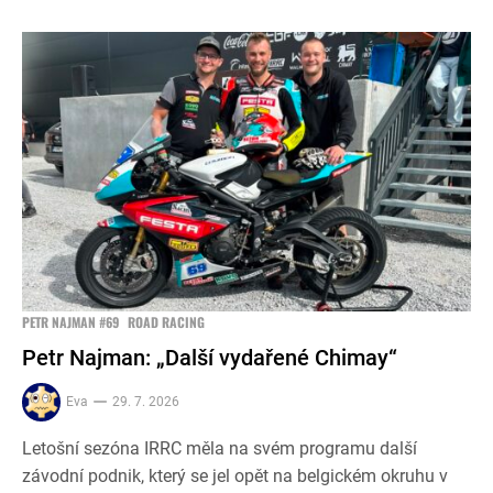
PETR NAJMAN #69
ROAD RACING
Petr Najman: „Další vydařené Chimay“
Eva
29. 7. 2026
Letošní sezóna IRRC měla na svém programu další
závodní podnik, který se jel opět na belgickém okruhu v