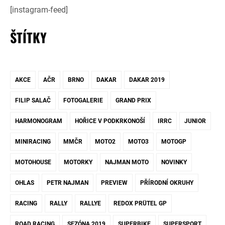
[instagram-feed]
ŠTÍTKY
AKCE
AČR
BRNO
DAKAR
DAKAR 2019
FILIP SALAČ
FOTOGALERIE
GRAND PRIX
HARMONOGRAM
HOŘICE V PODKRKONOŠÍ
IRRC
JUNIOR
MINIRACING
MMČR
MOTO2
MOTO3
MOTOGP
MOTOHOUSE
MOTORKY
NAJMAN MOTO
NOVINKY
OHLAS
PETR NAJMAN
PREVIEW
PŘÍRODNÍ OKRUHY
RACING
RALLY
RALLYE
REDOX PRÜTEL GP
ROAD RACING
SEZÓNA 2019
SUPERBIKE
SUPERSPORT