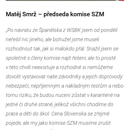
Matěj Smrž – předseda komise SZM
„Po návratu ze Španělska z WSBK jsem od pondělí
neřešil nic jiného, ale bohužel jsme museli
rozhodnout tak, jak si málokdo přál. Snažil jsem se
společně s členy komise najít řešení, ale to prostě
v této chvíli neexistuje a rozhodně si nemůžeme
dovolit vystavovat naše závodníky a jejich doprovody
nebezpečí, nepříjemným a nákladným testům a nebo
tomu riziku, že budou nuceni zůstat v karanténě na
jedné či druhé straně, jelikož všichni chodíme do
práce a děti do škol. Cena Slovenska se zřejmě
pojede, ale my jako komise SZM musíme zrušit