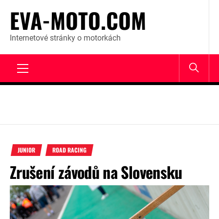
Skip
EVA-MOTO.COM
to
content
Internetové stránky o motorkách
Primary
Menu
JUNIOR
ROAD RACING
Zrušení závodů na Slovensku