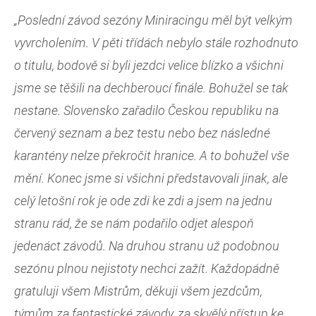
„Poslední závod sezóny Miniracingu měl být velkým
vyvrcholením. V pěti třídách nebylo stále rozhodnuto
o titulu, bodově si byli jezdci velice blízko a všichni
jsme se těšili na dechberoucí finále. Bohužel se tak
nestane. Slovensko zařadilo Českou republiku na
červený seznam a bez testu nebo bez následné
karantény nelze překročit hranice. A to bohužel vše
mění. Konec jsme si všichni představovali jinak, ale
celý letošní rok je ode zdi ke zdi a jsem na jednu
stranu rád, že se nám podařilo odjet alespoň
jedenáct závodů. Na druhou stranu už podobnou
sezónu plnou nejistoty nechci zažít. Každopádně
gratuluji všem Mistrům, děkuji všem jezdcům,
týmům za fantastické závody, za skvělý přístup ke