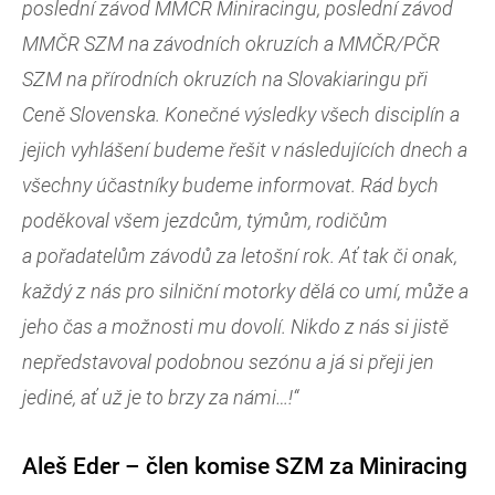
poslední závod MMČR Miniracingu, poslední závod
MMČR SZM na závodních okruzích a MMČR/PČR
SZM na přírodních okruzích na Slovakiaringu při
Ceně Slovenska. Konečné výsledky všech disciplín a
jejich vyhlášení budeme řešit v následujících dnech a
všechny účastníky budeme informovat. Rád bych
poděkoval všem jezdcům, týmům, rodičům
a pořadatelům závodů za letošní rok. Ať tak či onak,
každý z nás pro silniční motorky dělá co umí, může a
jeho čas a možnosti mu dovolí. Nikdo z nás si jistě
nepředstavoval podobnou sezónu a já si přeji jen
jediné, ať už je to brzy za námi…!“
Aleš Eder – člen komise SZM za Miniracing