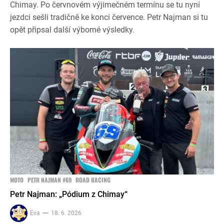
Chimay. Po červnovém výjimečném termínu se tu nyní
jezdci sešli tradičně ke konci července. Petr Najman si tu
opět připsal další výborné výsledky.
MOTO
PETR NAJMAN #69
ROAD RACING
Petr Najman: „Pódium z Chimay“
Eva
18. 6. 2026