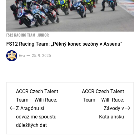
FS12 RACING TEAM
JUNIOR
FS12 Racing Team: „Pěkný konec sezóny v Assenu“
Eva
25. 9. 2025
Navigace
ACCR Czech Talent
ACCR Czech Talent
pro
Team – Willi Race:
Team – Willi Race:
Z Aragónu si
Závody v
příspěvek
odvážíme spoustu
Katalánsku
důležitých dat