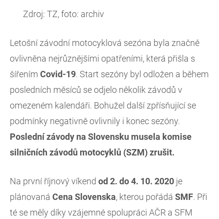
Zdroj: TZ, foto: archiv
Letošní závodní motocyklová sezóna byla značně
ovlivněna nejrůznějšími opatřeními, která přišla s
šířením
Covid-19
. Start sezóny byl odložen a během
posledních měsíců se odjelo několik závodů v
omezeném kalendáři. Bohužel další zpřísňující se
podmínky negativně ovlivnily i konec sezóny.
Poslední závody na Slovensku musela komise
silničních závodů motocyklů (SZM) zrušit.
Na první říjnový víkend
od 2. do 4. 10. 2020
je
plánovaná
Cena Slovenska
, kterou pořádá
SMF
. Při
té se měly díky vzájemné spolupráci AČR a SFM