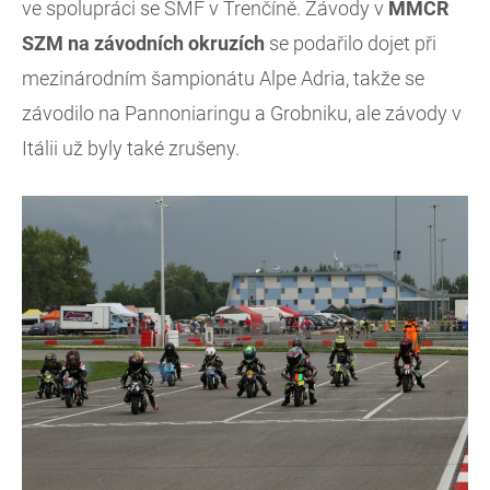
ve spolupráci se SMF v Trenčíně. Závody v
MMČR
SZM na závodních okruzích
se podařilo dojet při
mezinárodním šampionátu Alpe Adria, takže se
závodilo na Pannoniaringu a Grobniku, ale závody v
Itálii už byly také zrušeny.