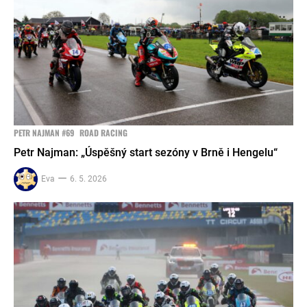
PETR NAJMAN #69
ROAD RACING
Petr Najman: „Úspěšný start sezóny v Brně i Hengelu“
Eva
6. 5. 2026