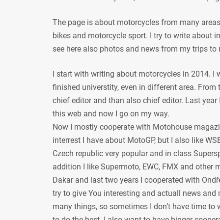
The page is about motorcycles from many areas, 
bikes and motorcycle sport. I try to write about
see here also photos and news from my trips to 
I start with writing about motorcycles in 2014. I
finished universtity, even in different area. From
chief editor and than also chief editor. Last year
this web and now I go on my way.
Now I mostly cooperate with Motohouse magazi
interrest I have about MotoGP, but I also like WSB
Czech republic very popular and in class Supersp
addition I like Supermoto, EWC, FMX and other mot
Dakar and last two years I cooperated with Ondře
try to give You interesting and actuall news and 
many things, so sometimes I don’t have time to w
to do the best. I also want to have bigger coope