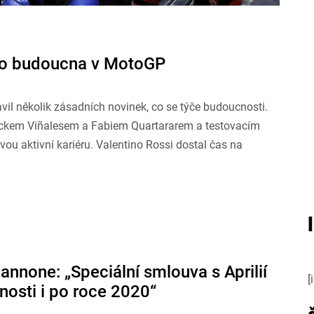
do budoucna v MotoGP
il několik zásadních novinek, co se týče budoucnosti.
ickem Viñalesem a Fabiem Quartararem a testovacím
vou aktivní kariéru. Valentino Rossi dostal čas na
annone: „Speciální smlouva s Aprilií
[
osti i po roce 2020“