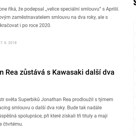
ne říká, že podepsal „velice speciální smlouvu“ s Aprilií.
ovým zaměstnavatelem smlouvu na dva roky, ale s
kračovat i po roce 2020.
7. 6. 2018
n Rea zůstává s Kawasaki další dva
istr světa Superbiků Jonathan Rea prodloužil s týmem
cing smlouvu o další dva roky. Bude tak nadále
pěšná spolupráce, při které získali tři tituly a mají
e čtvrtému.