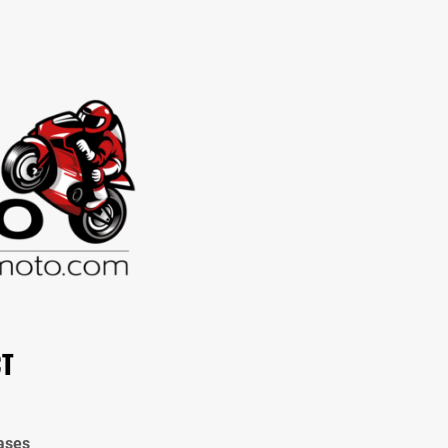
CT
ases