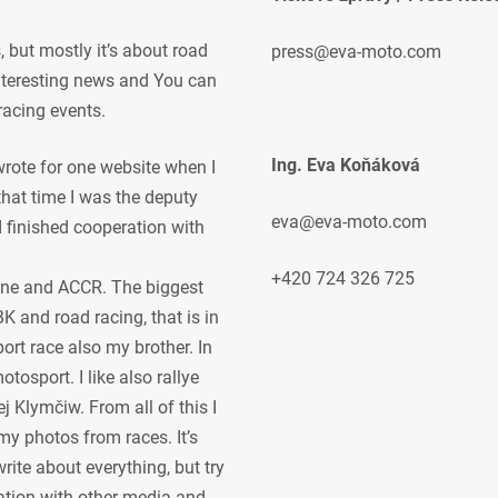
but mostly it’s about road
press@eva-moto.com
 interesting news and You can
racing events.
Ing. Eva Koňáková
 wrote for one website when I
 that time I was the deputy
eva@eva-moto.com
 I finished cooperation with
+420 724 326 725
ne and ACCR. The biggest
K and road racing, that is in
ort race also my brother. In
osport. I like also rallye
j Klymčiw. From all of this I
my photos from races. It’s
rite about everything, but try
ration with other media and