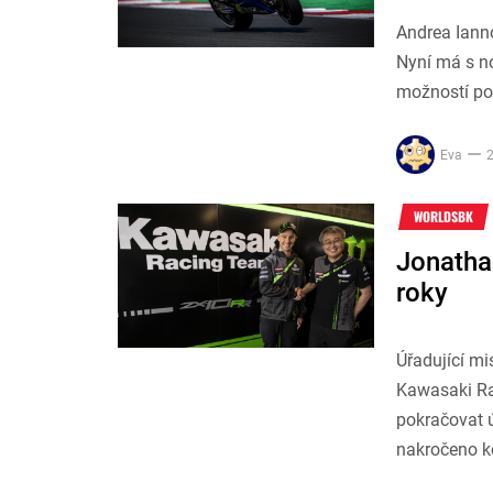
Andrea Ianno
Nyní má s n
možností po
Eva
2
WORLDSBK
Jonatha
roky
Úřadující m
Kawasaki Ra
pokračovat ús
nakročeno k