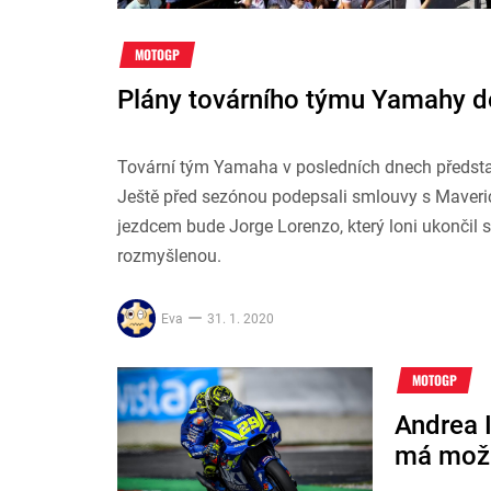
MOTOGP
Plány továrního týmu Yamahy 
Tovární tým Yamaha v posledních dnech představ
Ještě před sezónou podepsali smlouvy s Maver
jezdcem bude Jorge Lorenzo, který loni ukončil s
rozmyšlenou.
Eva
31. 1. 2020
MOTOGP
Andrea I
má možn