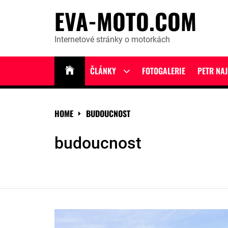
Skip
EVA-MOTO.COM
to
content
Internetové stránky o motorkách
ČLÁNKY
FOTOGALERIE
PETR NA
Show
sub
menu
HOME
BUDOUCNOST
budoucnost