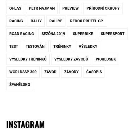
OHLAS
PETR NAJMAN
PREVIEW
PŘÍRODNÍ OKRUHY
RACING
RALLY
RALLYE
REDOX PRÜTEL GP
ROAD RACING
SEZÓNA 2019
SUPERBIKE
SUPERSPORT
TEST
TESTOVÁNÍ
TRÉNINKY
VÝSLEDKY
VÝSLEDKY TRÉNINKŮ
VÝSLEDKY ZÁVODŮ
WORLDSBK
WORLDSSP 300
ZÁVOD
ZÁVODY
ČASOPIS
ŠPANĚLSKO
INSTAGRAM