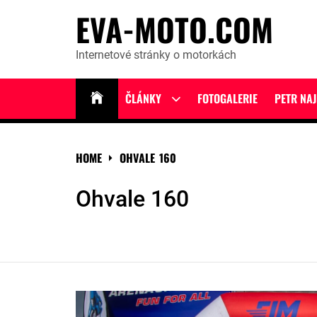
Skip
EVA-MOTO.COM
to
content
Internetové stránky o motorkách
ČLÁNKY
FOTOGALERIE
PETR NA
Show
sub
menu
HOME
OHVALE 160
Ohvale 160