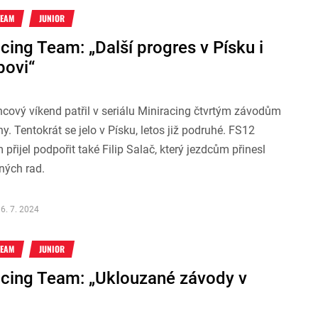
TEAM
JUNIOR
ing Team: „Další progres v Písku i
ipovi“
cový víkend patřil v seriálu Miniracing čtvrtým závodům
ny. Tentokrát se jelo v Písku, letos již podruhé. FS12
přijel podpořit také Filip Salač, který jezdcům přinesl
ných rad.
6. 7. 2024
TEAM
JUNIOR
cing Team: „Uklouzané závody v