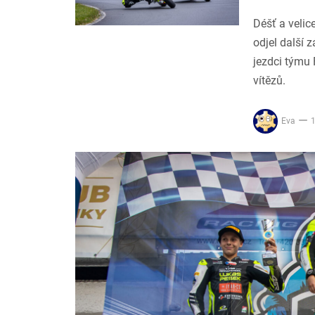
Déšť a velic
odjel další 
jezdci týmu
vítězů.
Eva
1