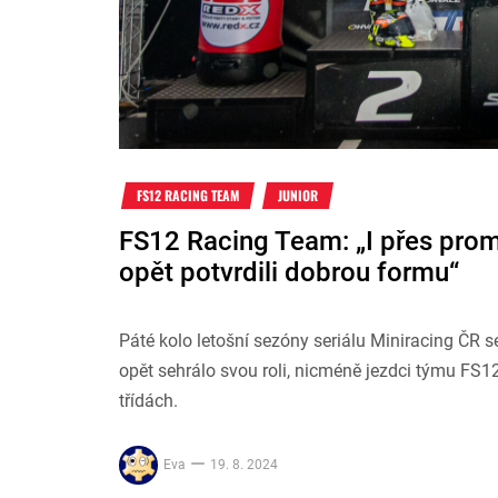
FS12 RACING TEAM
JUNIOR
FS12 Racing Team: „I přes promě
opět potvrdili dobrou formu“
Páté kolo letošní sezóny seriálu Miniracing ČR s
opět sehrálo svou roli, nicméně jezdci týmu FS12
třídách.
Eva
19. 8. 2024