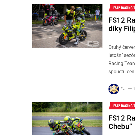
FS12 RACING 
FS12 Rac
díky Fil
Druhý červen
letošní sezó
Racing Team 
spoustu cen
Eva
1
FS12 RACING 
FS12 Ra
Chebu“