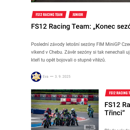
FS12 RACING TEAM
JUNIOR
FS12 Racing Team: „Konec sezó
Poslední závody letošní sezóny FIM MiniGP Czec
víkend v Chebu. Závěr sezóny si tak nenechali uj
kteří tu opět bojovali o stupně vítězů.
Eva
3. 9. 2025
FS12 RACING 
FS12 Ra
Třinci“