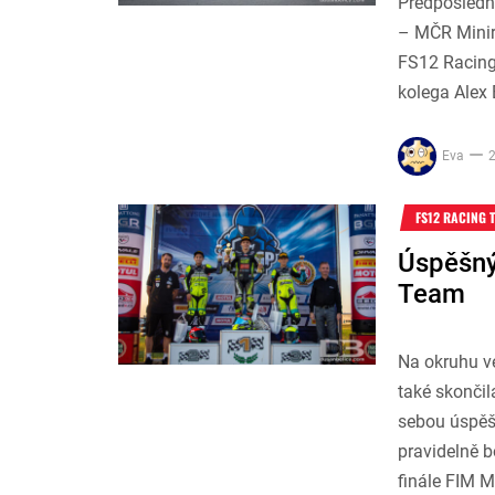
Předposledn
– MČR Minira
FS12 Racing
kolega Alex 
Eva
2
FS12 RACING 
Úspěšný
Team
Na okruhu v
také skonči
sebou úspěš
pravidelně bo
finále FIM M