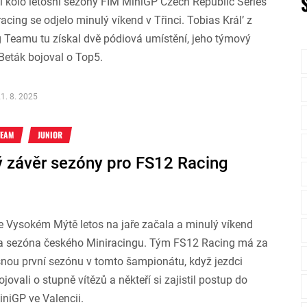
í kolo letošní sezóny FIM MiniGP Czech Republic Series
cing se odjelo minulý víkend v Třinci. Tobias Král’ z
 Teamu tu získal dvě pódiová umístění, jeho týmový
Beták bojoval o Top5.
1. 8. 2025
TEAM
JUNIOR
 závěr sezóny pro FS12 Racing
e Vysokém Mýtě letos na jaře začala a minulý víkend
la sezóna českého Miniracingu. Tým FS12 Racing má za
nou první sezónu v tomto šampionátu, když jezdci
jovali o stupně vítězů a někteří si zajistil postup do
iniGP ve Valencii.