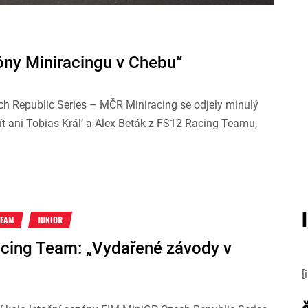
ny Miniracingu v Chebu“
h Republic Series – MČR Miniracing se odjely minulý
ít ani Tobias Král’ a Alex Beták z FS12 Racing Teamu,
TEAM
JUNIOR
cing Team: „Vydařené závody v
[