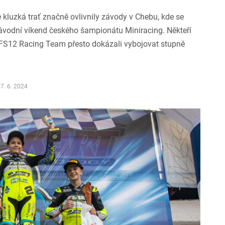
e kluzká trať značně ovlivnily závody v Chebu, kde se
závodní víkend českého šampionátu Miniracing. Někteří
 FS12 Racing Team přesto dokázali vybojovat stupně
7. 6. 2024