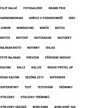
FILIP SALAČ
FOTOGALERIE
GRAND PRIX
HARMONOGRAM
HOŘICE V PODKRKONOŠÍ
IRRC
JUNIOR
MINIRACING
MMČR
MOTO2
MOTO3
MOTOGP
MOTOHOUSE
MOTORKY
NAJMAN MOTO
NOVINKY
OHLAS
PETR NAJMAN
PREVIEW
PŘÍRODNÍ OKRUHY
RACING
RALLY
RALLYE
REDOX PRÜTEL GP
ROAD RACING
SEZÓNA 2019
SUPERBIKE
SUPERSPORT
TEST
TESTOVÁNÍ
TRÉNINKY
VÝSLEDKY
VÝSLEDKY TRÉNINKŮ
VÝSLEDKY ZÁVODŮ
WORLDSBK
WORLDSSP 300