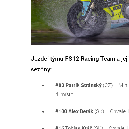
Jezdci týmu FS12 Racing Team a jeji
sezóny:
#83 Patrik Stránský
(CZ) – Minim
4. místo
#100 Alex Beták
(SK) – Ohvale 1
#16 Tobias Král‘
(SK) – Ohvale 16