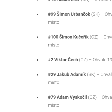
#99 Šimon Urbančok
(SK) – Ohv
místo
#100 Šimon Kučeřík
(CZ) – Ohva
místo
#2 Viktor Čech
(CZ) – Ohvale 190
#29 Jakub Adamík
(SK) – Ohvale
místo
#79 Adam Vyskočil
(CZ) – Ohval
místo