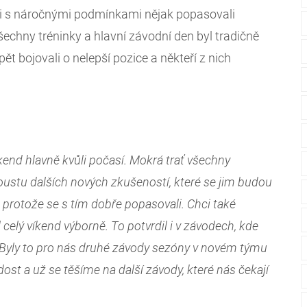
hni s náročnými podmínkami nějak popasovali
šechny tréninky a hlavní závodní den byl tradičně
ět bojovali o nelepší pozice a někteří z nich
íkend hlavně kvůli počasí. Mokrá trať všechny
spoustu dalších nových zkušeností, které se jim budou
protože se s tím dobře popasovali. Chci také
 celý víkend výborně. To potvrdil i v závodech, kde
. Byly to pro nás druhé závody sezóny v novém týmu
ost a už se těšíme na další závody, které nás čekají