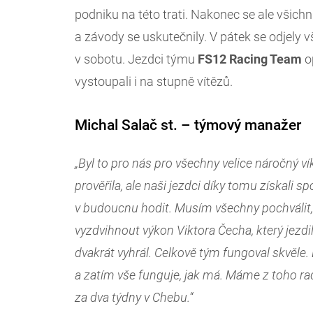
podniku na této trati. Nakonec se ale všic
a závody se uskutečnily. V pátek se odjely v
v sobotu. Jezdci týmu
FS12 Racing Team
op
vystoupali i na stupně vítězů.
Michal Salač st. – týmový manažer
„Byl to pro nás pro všechny velice náročný v
prověřila, ale naši jezdci díky tomu získali 
v budoucnu hodit. Musím všechny pochválit, 
vyzdvihnout výkon Viktora Čecha, který jezdil
dvakrát vyhrál. Celkově tým fungoval skvěle
a zatím vše funguje, jak má. Máme z toho rad
za dva týdny v Chebu.“