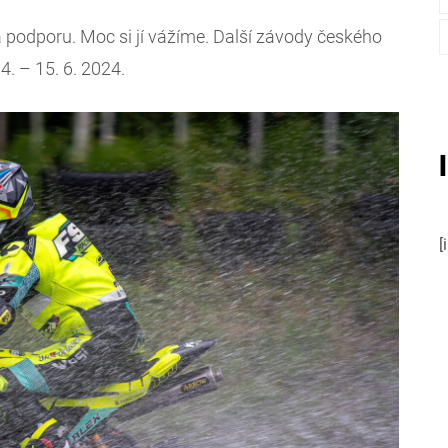
odporu. Moc si jí vážíme. Další závody českého
. – 15. 6. 2024.
[