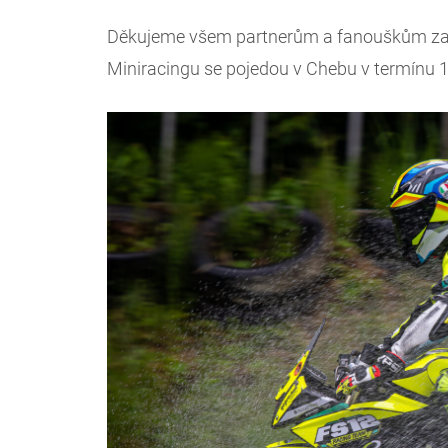
Děkujeme všem partnerům a fanouškům za p
Miniracingu se pojedou v Chebu v termínu 14