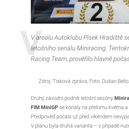
V areálu Autoklubu Písek Hradiště s
letošního seriálu Miniracing. Tento
Racing Team, prověřilo hlavně počas
Zdroj: Tisková zpráva, Foto: Dušan Beli
Druhý závodní podnik letošní sezóny
Minir
FIM MiniGP
se konaly na přelomu května a 
Předpověď počasí už před víkendem nevypada
V plánu byla druhá varianta – v případě nut