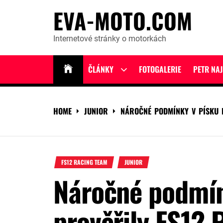
Skip
EVA-MOTO.COM
to
content
Internetové stránky o motorkách
ČLÁNKY
FOTOGALERIE
PETR NA
Show
sub
menu
HOME
JUNIOR
NÁROČNÉ PODMÍNKY V PÍSKU 
FS12 RACING TEAM
JUNIOR
Náročné podmín
prověřily FS12