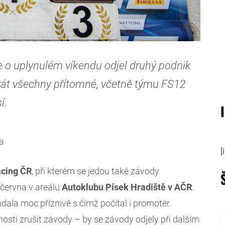
e o uplynulém víkendu odjel druhý podnik
krát všechny přítomné, včetně týmu FS12
í.
ca
[
acing ČR
, při kterém se jedou také závody
června v areálu
Autoklubu Písek Hradiště v AČR
.
la moc příznivě s čímž počítal i promotér.
nosti zrušit závody – by se závody odjely při dalším