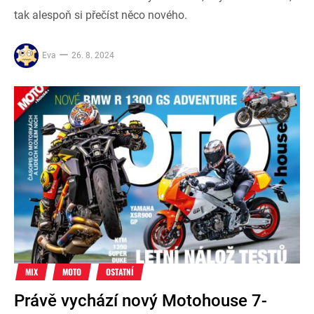
tak alespoň si přečíst něco nového.
Eva
26. 8. 2024
MIX
MOTO
OSTATNÍ
Právě vychází nový Motohouse 7-