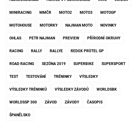
MINIRACING
MMČR
MOTO2
MOTO3
MOTOGP
MOTOHOUSE
MOTORKY
NAJMAN MOTO
NOVINKY
OHLAS
PETR NAJMAN
PREVIEW
PŘÍRODNÍ OKRUHY
RACING
RALLY
RALLYE
REDOX PRÜTEL GP
ROAD RACING
SEZÓNA 2019
SUPERBIKE
SUPERSPORT
TEST
TESTOVÁNÍ
TRÉNINKY
VÝSLEDKY
VÝSLEDKY TRÉNINKŮ
VÝSLEDKY ZÁVODŮ
WORLDSBK
WORLDSSP 300
ZÁVOD
ZÁVODY
ČASOPIS
ŠPANĚLSKO