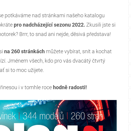
áté se potkáváme nad stránkami našeho katalogu
okráte
pro nadcházející sezonu 2022.
Zkusili jste si
motorek? Brrr, to snad ani nejde, děsivá představa!
si
na 260 stránkách
můžete vybírat, snít a kochat
ízí. Jménem všech, kdo pro vás dvacátý čtvrtý
ť si to moc užijete.
řinesou i v tomhle roce
hodně radosti!