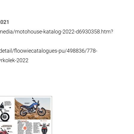
2021
/media/motohouse-katalog-2022-d6930358.htm?
/detail/floowiecatalogues-pu/498836/778-
yrkolek-2022