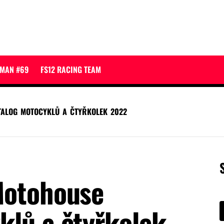
JMAN #69
FS12 RACING TEAM
TALOG MOTOCYKLŮ A ČTYŘKOLEK 2022
Motohouse
klů a čtyřkolek