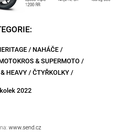
EGORIE:
HERITAGE / NAHÁČE /
 MOTOKROS & SUPERMOTO /
 & HEAVY / ČTYŘKOLKY /
řkolek 2022
 na:
www.send.cz