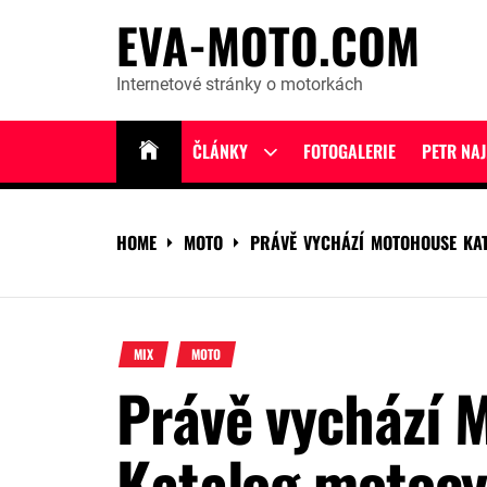
Skip
EVA-MOTO.COM
to
content
Internetové stránky o motorkách
ČLÁNKY
FOTOGALERIE
PETR NA
Show
sub
menu
HOME
MOTO
PRÁVĚ VYCHÁZÍ MOTOHOUSE KA
MIX
MOTO
Právě vychází 
Katalog motocy