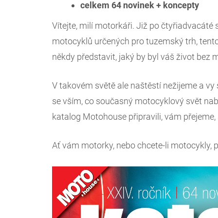
celkem 64 novinek + koncepty
Vítejte, milí motorkáři. Již po čtyřiadvac
motocyklů určených pro tuzemský trh, tent
někdy představit, jaký by byl váš život bez 
V takovém světě ale naštěstí nežijeme a vy 
se vším, co současný motocyklový svět nab
katalog Motohouse připravili, vám přejeme, a
Ať vám motorky, nebo chcete-li motocykly, p