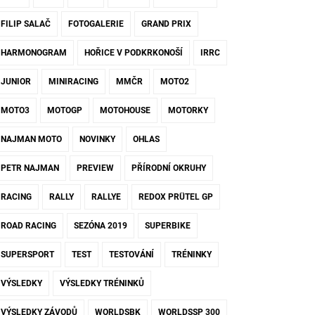
FILIP SALAČ
FOTOGALERIE
GRAND PRIX
HARMONOGRAM
HOŘICE V PODKRKONOŠÍ
IRRC
JUNIOR
MINIRACING
MMČR
MOTO2
MOTO3
MOTOGP
MOTOHOUSE
MOTORKY
NAJMAN MOTO
NOVINKY
OHLAS
PETR NAJMAN
PREVIEW
PŘÍRODNÍ OKRUHY
RACING
RALLY
RALLYE
REDOX PRÜTEL GP
ROAD RACING
SEZÓNA 2019
SUPERBIKE
SUPERSPORT
TEST
TESTOVÁNÍ
TRÉNINKY
VÝSLEDKY
VÝSLEDKY TRÉNINKŮ
VÝSLEDKY ZÁVODŮ
WORLDSBK
WORLDSSP 300