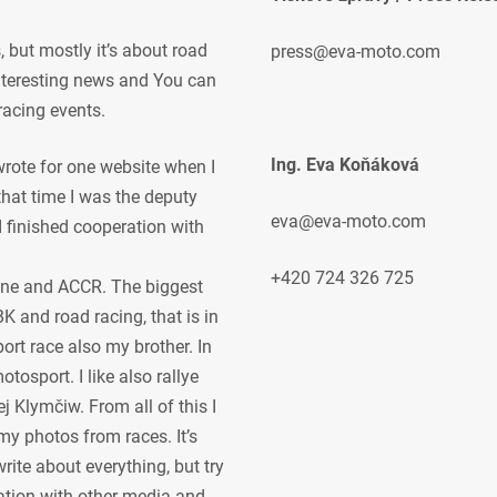
but mostly it’s about road
press@eva-moto.com
 interesting news and You can
racing events.
Ing. Eva Koňáková
 wrote for one website when I
 that time I was the deputy
eva@eva-moto.com
 I finished cooperation with
+420 724 326 725
ne and ACCR. The biggest
K and road racing, that is in
ort race also my brother. In
osport. I like also rallye
j Klymčiw. From all of this I
my photos from races. It’s
rite about everything, but try
ration with other media and