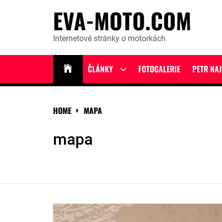
Skip
EVA-MOTO.COM
to
content
Internetové stránky o motorkách
ČLÁNKY
FOTOGALERIE
PETR NA
Show
sub
menu
HOME
MAPA
mapa