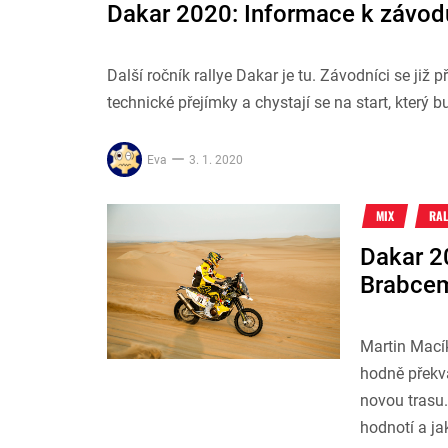
Dakar 2020: Informace k závod
Další ročník rallye Dakar je tu. Závodníci se již
technické přejímky a chystají se na start, který b
Eva
3. 1. 2020
MIX
RAL
Dakar 2
Brabcem
Martin Macík
hodně překva
novou trasu
hodnotí a jak