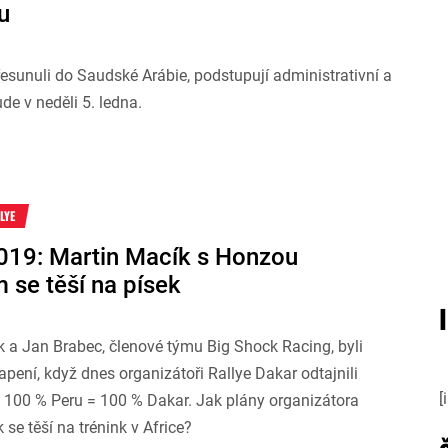
u
 přesunuli do Saudské Arábie, podstupují administrativní a
ude v neděli 5. ledna.
LYE
019: Martin Macík s Honzou
 se těší na písek
 a Jan Brabec, členové týmu Big Shock Racing, byli
pení, když dnes organizátoři Rallye Dakar odtajnili
[
. 100 % Peru = 100 % Dakar. Jak plány organizátora
 se těší na trénink v Africe?