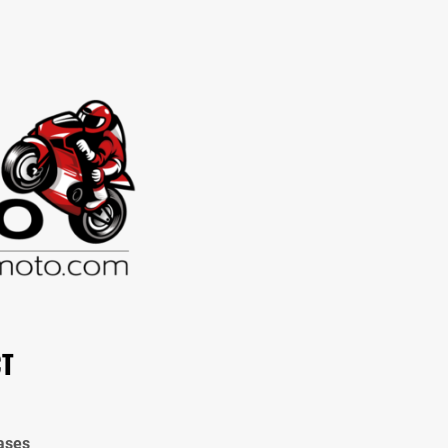
CT
ases