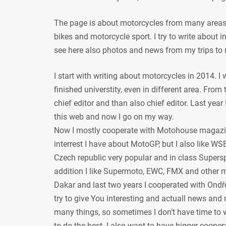
The page is about motorcycles from many areas, 
bikes and motorcycle sport. I try to write about
see here also photos and news from my trips to 
I start with writing about motorcycles in 2014. I
finished universtity, even in different area. From
chief editor and than also chief editor. Last year
this web and now I go on my way.
Now I mostly cooperate with Motohouse magazi
interrest I have about MotoGP, but I also like WSB
Czech republic very popular and in class Supersp
addition I like Supermoto, EWC, FMX and other mot
Dakar and last two years I cooperated with Ondře
try to give You interesting and actuall news and 
many things, so sometimes I don’t have time to w
to do the best. I also want to have bigger coope