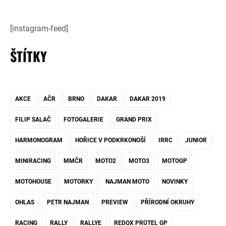
[instagram-feed]
ŠTÍTKY
AKCE
AČR
BRNO
DAKAR
DAKAR 2019
FILIP SALAČ
FOTOGALERIE
GRAND PRIX
HARMONOGRAM
HOŘICE V PODKRKONOŠÍ
IRRC
JUNIOR
MINIRACING
MMČR
MOTO2
MOTO3
MOTOGP
MOTOHOUSE
MOTORKY
NAJMAN MOTO
NOVINKY
OHLAS
PETR NAJMAN
PREVIEW
PŘÍRODNÍ OKRUHY
RACING
RALLY
RALLYE
REDOX PRÜTEL GP