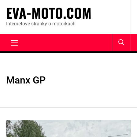
Skip
EVA-MOTO.COM
to
content
Internetové stránky o motorkách
Primary
Menu
Manx GP