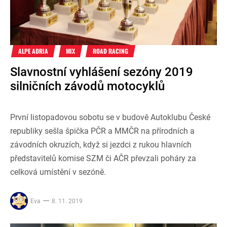
ALPE ADRIA
MIX
ROAD RACING
Slavnostní vyhlášení sezóny 2019
silničních závodů motocyklů
První listopadovou sobotu se v budově Autoklubu České
republiky sešla špička PČR a MMČR na přírodních a
závodních okruzích, když si jezdci z rukou hlavních
představitelů komise SZM či AČR převzali poháry za
celková umístění v sezóně.
Eva
8. 11. 2019