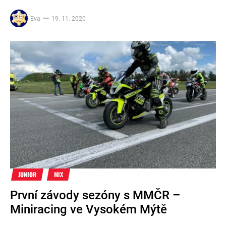
Eva
19. 11. 2020
JUNIOR
MIX
První závody sezóny s MMČR –
Miniracing ve Vysokém Mýtě