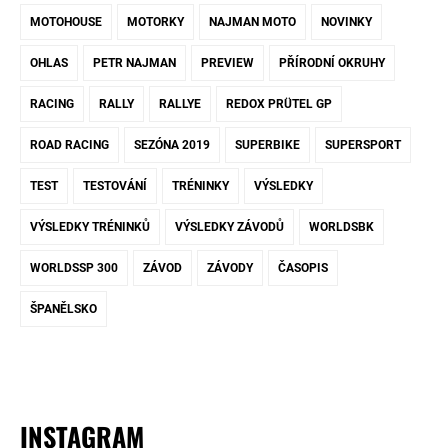
MOTOHOUSE
MOTORKY
NAJMAN MOTO
NOVINKY
OHLAS
PETR NAJMAN
PREVIEW
PŘÍRODNÍ OKRUHY
RACING
RALLY
RALLYE
REDOX PRÜTEL GP
ROAD RACING
SEZÓNA 2019
SUPERBIKE
SUPERSPORT
TEST
TESTOVÁNÍ
TRÉNINKY
VÝSLEDKY
VÝSLEDKY TRÉNINKŮ
VÝSLEDKY ZÁVODŮ
WORLDSBK
WORLDSSP 300
ZÁVOD
ZÁVODY
ČASOPIS
ŠPANĚLSKO
INSTAGRAM