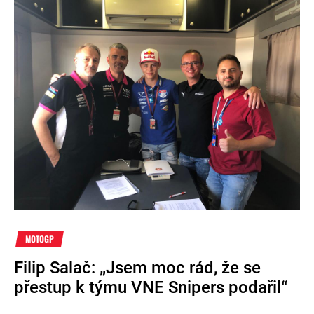
MOTOGP
Filip Salač: „Jsem moc rád, že se
přestup k týmu VNE Snipers podařil“