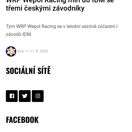
WRP Wepol Racing míří do IDM se
třemi českými závodníky
Tým WRP Wepol Racing se v letošní sezóně zúčastní i
závodů IDM.
Eva
11. 8. 2020
SOCIÁLNÍ SÍTĚ
FACEBOOK