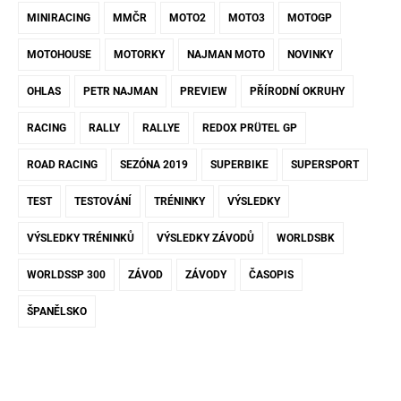
MINIRACING
MMČR
MOTO2
MOTO3
MOTOGP
MOTOHOUSE
MOTORKY
NAJMAN MOTO
NOVINKY
OHLAS
PETR NAJMAN
PREVIEW
PŘÍRODNÍ OKRUHY
RACING
RALLY
RALLYE
REDOX PRÜTEL GP
ROAD RACING
SEZÓNA 2019
SUPERBIKE
SUPERSPORT
TEST
TESTOVÁNÍ
TRÉNINKY
VÝSLEDKY
VÝSLEDKY TRÉNINKŮ
VÝSLEDKY ZÁVODŮ
WORLDSBK
WORLDSSP 300
ZÁVOD
ZÁVODY
ČASOPIS
ŠPANĚLSKO