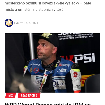
mosteckého okruhu si odvezl skvělé výsledky – páté
místo a umístění na stupních vítězů.
Eva
16. 6. 2021
MIX
ROAD RACING