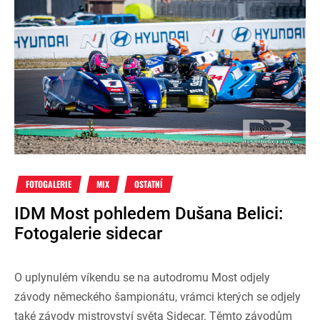
FOTOGALERIE
MIX
OSTATNÍ
IDM Most pohledem Dušana Belici:
Fotogalerie sidecar
O uplynulém víkendu se na autodromu Most odjely
závody německého šampionátu, vrámci kterých se odjely
také závody mistrovství světa Sidecar. Těmto závodům