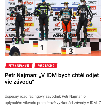
PETR NAJMAN #69
ROAD RACING
Petr Najman: „V IDM bych chtěl odjet
víc závodů“
Úspěšný road racingový závodník Petr Najman o
uplynulém víkendu premiérově vyzkoušel závody v IDM. Z