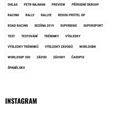
OHLAS
PETR NAJMAN
PREVIEW
PŘÍRODNÍ OKRUHY
RACING
RALLY
RALLYE
REDOX PRÜTEL GP
ROAD RACING
SEZÓNA 2019
SUPERBIKE
SUPERSPORT
TEST
TESTOVÁNÍ
TRÉNINKY
VÝSLEDKY
VÝSLEDKY TRÉNINKŮ
VÝSLEDKY ZÁVODŮ
WORLDSBK
WORLDSSP 300
ZÁVOD
ZÁVODY
ČASOPIS
ŠPANĚLSKO
INSTAGRAM