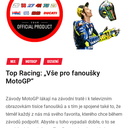
MIX
MOTOGP
OSTATNÍ
Top Racing: „Vše pro fanoušky
MotoGP“
Závody MotoGP lákají na závodní tratě i k televizním
obrazovkám tisíce fanoušků a s tím je spojené také to, že
téměř každý z nás má svého favorita, kterého chce během
závodů podpořit. Abyste u toho vypadali dobře, o to se