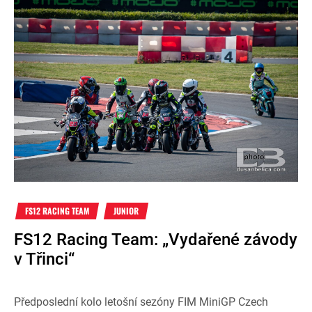
FS12 RACING TEAM
JUNIOR
FS12 Racing Team: „Vydařené závody
v Třinci“
Předposlední kolo letošní sezóny FIM MiniGP Czech