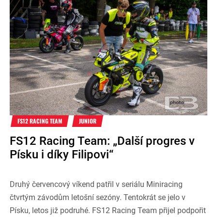
FS12 RACING TEAM
JUNIOR
FS12 Racing Team: „Další progres v
Písku i díky Filipovi“
Druhý červencový víkend patřil v seriálu Miniracing
čtvrtým závodům letošní sezóny. Tentokrát se jelo v
Písku, letos již podruhé. FS12 Racing Team přijel podpořit