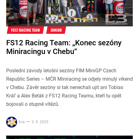
FS12 RACING TEAM
JUNIOR
FS12 Racing Team: „Konec sezóny
Miniracingu v Chebu“
Poslední závody letošní sezóny FIM MiniGP Czech
Republic Series – MČR Miniracing se odjely minulý víkend
v Chebu. Závěr sezóny si tak nenechali ujít ani Tobias
Král’ a Alex Beták z FS12 Racing Teamu, kteří tu opět
bojovali o stupně vítězů.
Eva
3. 9. 2025