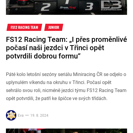
FS12 RACING TEAM
JUNIOR
FS12 Racing Team: „I přes proměnlivé
počasí naši jezdci v Třinci opět
potvrdili dobrou formu“
Páté kolo letošní sezóny seriálu Miniracing ČR se odjelo o
uplynulém víkendu na okruhu v Třinci. Počasí opět
sehrálo svou roli, nicméně jezdci týmu FS12 Racing Team
opět potvrdili, že patří ke špičce ve svých třídách.
Eva
19. 8. 2024