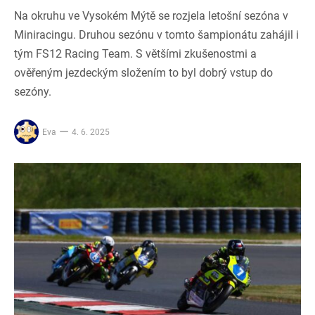
Na okruhu ve Vysokém Mýtě se rozjela letošní sezóna v
Miniracingu. Druhou sezónu v tomto šampionátu zahájil i
tým FS12 Racing Team. S většími zkušenostmi a
ověřeným jezdeckým složením to byl dobrý vstup do
sezóny.
Eva
4. 6. 2025