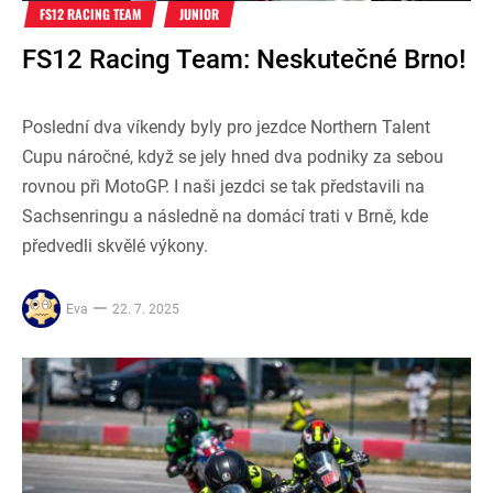
FS12 RACING TEAM
JUNIOR
FS12 Racing Team: Neskutečné Brno!
Poslední dva víkendy byly pro jezdce Northern Talent
Cupu náročné, když se jely hned dva podniky za sebou
rovnou při MotoGP. I naši jezdci se tak představili na
Sachsenringu a následně na domácí trati v Brně, kde
předvedli skvělé výkony.
Eva
22. 7. 2025