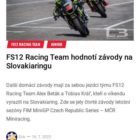
FS12 RACING TEAM
JUNIOR
FS12 Racing Team hodnotí závody na
Slovakiaringu
Další domácí závody mají za sebou jezdci týmu FS12
Racing Team Alex Beták a Tobias Král’, kteří o víkendu
vyrazili na Slovakiaring. Zde se jely čtvrté závody letošní
sezóny FIM MiniGP Czech Republic Series – MČR
Miniracing.
Eva
16. 7. 2025