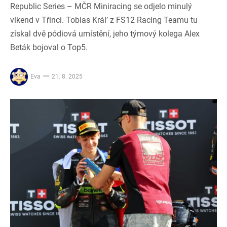
Republic Series – MČR Miniracing se odjelo minulý
víkend v Třinci. Tobias Král’ z FS12 Racing Teamu tu
získal dvě pódiová umístění, jeho týmový kolega Alex
Beták bojoval o Top5.
Eva
21. 8. 2025