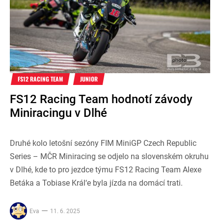
FS12 RACING TEAM
JUNIOR
FS12 Racing Team hodnotí závody
Miniracingu v Dlhé
Druhé kolo letošní sezóny FIM MiniGP Czech Republic
Series – MČR Miniracing se odjelo na slovenském okruhu
v Dlhé, kde to pro jezdce týmu FS12 Racing Team Alexe
Betáka a Tobiase Král‘e byla jízda na domácí trati.
Eva
11. 6. 2025