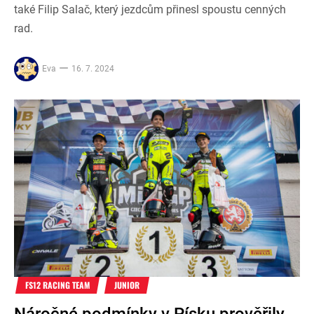
také Filip Salač, který jezdcům přinesl spoustu cenných
rad.
Eva
16. 7. 2024
FS12 RACING TEAM
JUNIOR