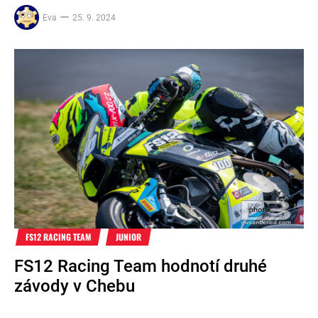
Eva
25. 9. 2024
FS12 RACING TEAM
JUNIOR
FS12 Racing Team hodnotí druhé
závody v Chebu