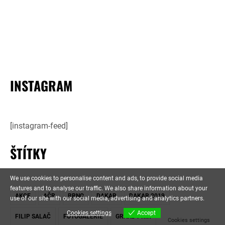
INSTAGRAM
[instagram-feed]
ŠTÍTKY
We use cookies to personalise content and ads, to provide social media
features and to analyse our traffic. We also share information about your
AKCE
AČR
BRNO
DAKAR
DAKAR 2019
use of our site with our social media, advertising and analytics partners.
Cookies settings
Accept
FILIP SALAČ
FOTOGALERIE
GRAND PRIX
Cookies settings