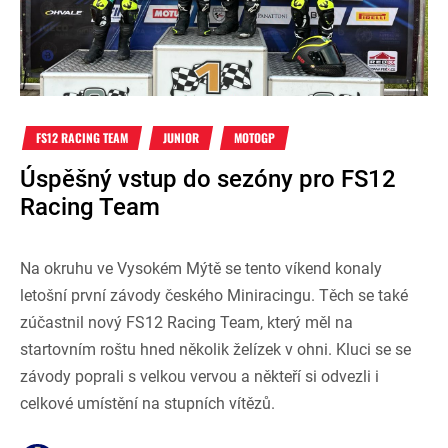
FS12 RACING TEAM
JUNIOR
MOTOGP
Úspěšný vstup do sezóny pro FS12
Racing Team
Na okruhu ve Vysokém Mýtě se tento víkend konaly
letošní první závody českého Miniracingu. Těch se také
zúčastnil nový FS12 Racing Team, který měl na
startovním roštu hned několik želízek v ohni. Kluci se se
závody poprali s velkou vervou a někteří si odvezli i
celkové umístění na stupních vítězů.