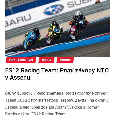
FS12 RACING TEAM
JUNIOR
MOTOGP
FS12 Racing Team: První závody NTC
v Assenu
Druhý dubnový víkend znamenal pro závodníky Northern
Talent Cupu ostrý start letošní sezóny. Zavítali na okruh v
Assenu a nechyběli zde ani Adam Vyskočil a Roman
Durdis z týmu FS12 Racing Team.