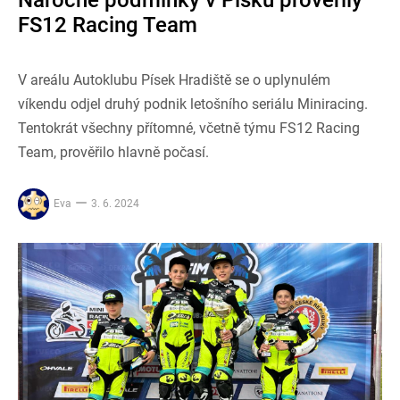
Náročné podmínky v Písku prověřily
FS12 Racing Team
V areálu Autoklubu Písek Hradiště se o uplynulém
víkendu odjel druhý podnik letošního seriálu Miniracing.
Tentokrát všechny přítomné, včetně týmu FS12 Racing
Team, prověřilo hlavně počasí.
Eva
3. 6. 2024