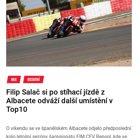
MIX
OSTATNÍ
Filip Salač si po stíhací jízdě z
Albacete odváží další umístění v
Top10
O víkendu se ve španělském Albacete odjelo předposlední
kolo letošní sezóny šampionátu FIM CEV Repsol, kde ve