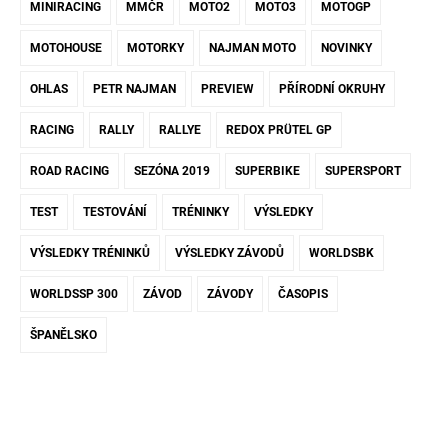
MINIRACING
MMČR
MOTO2
MOTO3
MOTOGP
MOTOHOUSE
MOTORKY
NAJMAN MOTO
NOVINKY
OHLAS
PETR NAJMAN
PREVIEW
PŘÍRODNÍ OKRUHY
RACING
RALLY
RALLYE
REDOX PRÜTEL GP
ROAD RACING
SEZÓNA 2019
SUPERBIKE
SUPERSPORT
TEST
TESTOVÁNÍ
TRÉNINKY
VÝSLEDKY
VÝSLEDKY TRÉNINKŮ
VÝSLEDKY ZÁVODŮ
WORLDSBK
WORLDSSP 300
ZÁVOD
ZÁVODY
ČASOPIS
ŠPANĚLSKO