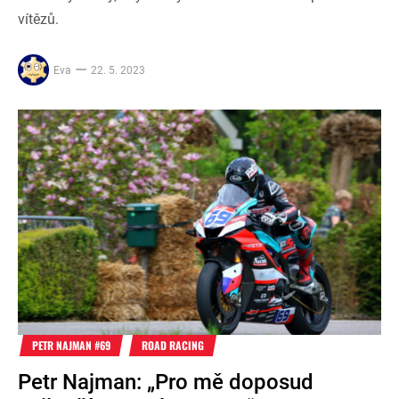
vítězů.
Eva
22. 5. 2023
PETR NAJMAN #69
ROAD RACING
Petr Najman: „Pro mě doposud