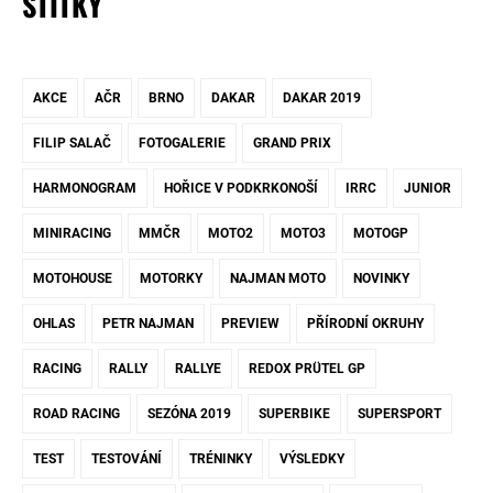
ŠTÍTKY
AKCE
AČR
BRNO
DAKAR
DAKAR 2019
FILIP SALAČ
FOTOGALERIE
GRAND PRIX
HARMONOGRAM
HOŘICE V PODKRKONOŠÍ
IRRC
JUNIOR
MINIRACING
MMČR
MOTO2
MOTO3
MOTOGP
MOTOHOUSE
MOTORKY
NAJMAN MOTO
NOVINKY
OHLAS
PETR NAJMAN
PREVIEW
PŘÍRODNÍ OKRUHY
RACING
RALLY
RALLYE
REDOX PRÜTEL GP
ROAD RACING
SEZÓNA 2019
SUPERBIKE
SUPERSPORT
TEST
TESTOVÁNÍ
TRÉNINKY
VÝSLEDKY