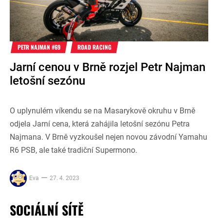
PETR NAJMAN #69
ROAD RACING
Jarní cenou v Brně rozjel Petr Najman
letošní sezónu
O uplynulém víkendu se na Masarykově okruhu v Brně
odjela Jarní cena, která zahájila letošní sezónu Petra
Najmana. V Brně vyzkoušel nejen novou závodní Yamahu
R6 PSB, ale také tradiční Supermono.
Eva
27. 4. 2023
SOCIÁLNÍ SÍTĚ