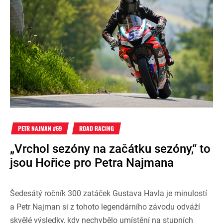
PETR NAJMAN #69
ROAD RACING
„Vrchol sezóny na začátku sezóny,“ to
jsou Hořice pro Petra Najmana
Šedesátý ročník 300 zatáček Gustava Havla je minulostí
a Petr Najman si z tohoto legendárního závodu odváží
skvělé výsledky, kdy nechybělo umístění na stupních