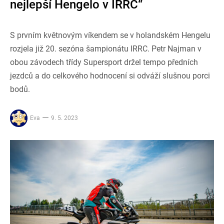
nejlepší Hengelo v IRRC“
S prvním květnovým víkendem se v holandském Hengelu
rozjela již 20. sezóna šampionátu IRRC. Petr Najman v
obou závodech třídy Supersport držel tempo předních
jezdců a do celkového hodnocení si odváží slušnou porci
bodů.
Eva
9. 5. 2023