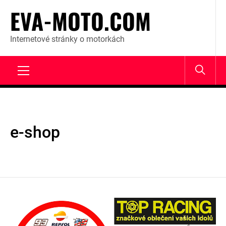
Skip
EVA-MOTO.COM
to
content
Internetové stránky o motorkách
Primary
Menu
e-shop