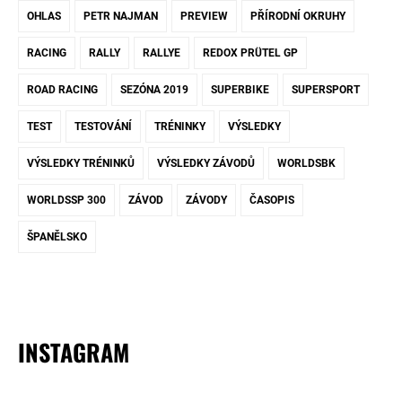
OHLAS
PETR NAJMAN
PREVIEW
PŘÍRODNÍ OKRUHY
RACING
RALLY
RALLYE
REDOX PRÜTEL GP
ROAD RACING
SEZÓNA 2019
SUPERBIKE
SUPERSPORT
TEST
TESTOVÁNÍ
TRÉNINKY
VÝSLEDKY
VÝSLEDKY TRÉNINKŮ
VÝSLEDKY ZÁVODŮ
WORLDSBK
WORLDSSP 300
ZÁVOD
ZÁVODY
ČASOPIS
ŠPANĚLSKO
INSTAGRAM