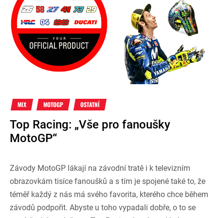
MIX
MOTOGP
OSTATNÍ
Top Racing: „Vše pro fanoušky
MotoGP“
Závody MotoGP lákají na závodní tratě i k televizním
obrazovkám tisíce fanoušků a s tím je spojené také to, že
téměř každý z nás má svého favorita, kterého chce během
závodů podpořit. Abyste u toho vypadali dobře, o to se