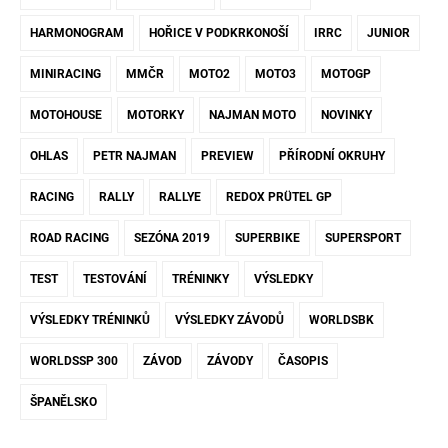
HARMONOGRAM
HOŘICE V PODKRKONOŠÍ
IRRC
JUNIOR
MINIRACING
MMČR
MOTO2
MOTO3
MOTOGP
MOTOHOUSE
MOTORKY
NAJMAN MOTO
NOVINKY
OHLAS
PETR NAJMAN
PREVIEW
PŘÍRODNÍ OKRUHY
RACING
RALLY
RALLYE
REDOX PRÜTEL GP
ROAD RACING
SEZÓNA 2019
SUPERBIKE
SUPERSPORT
TEST
TESTOVÁNÍ
TRÉNINKY
VÝSLEDKY
VÝSLEDKY TRÉNINKŮ
VÝSLEDKY ZÁVODŮ
WORLDSBK
WORLDSSP 300
ZÁVOD
ZÁVODY
ČASOPIS
ŠPANĚLSKO