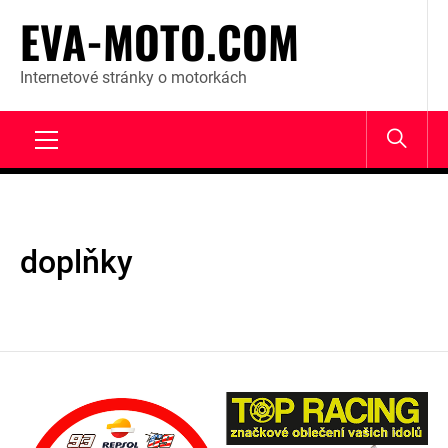
Skip
EVA-MOTO.COM
to
content
Internetové stránky o motorkách
Primary
Menu
doplňky