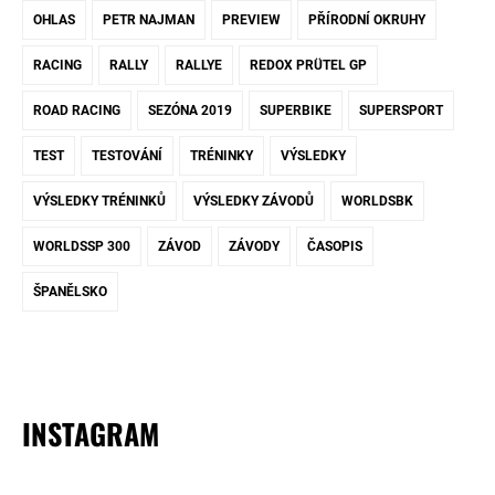
OHLAS
PETR NAJMAN
PREVIEW
PŘÍRODNÍ OKRUHY
RACING
RALLY
RALLYE
REDOX PRÜTEL GP
ROAD RACING
SEZÓNA 2019
SUPERBIKE
SUPERSPORT
TEST
TESTOVÁNÍ
TRÉNINKY
VÝSLEDKY
VÝSLEDKY TRÉNINKŮ
VÝSLEDKY ZÁVODŮ
WORLDSBK
WORLDSSP 300
ZÁVOD
ZÁVODY
ČASOPIS
ŠPANĚLSKO
INSTAGRAM