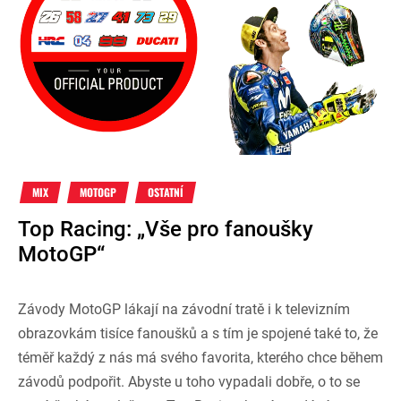
MIX
MOTOGP
OSTATNÍ
Top Racing: „Vše pro fanoušky
MotoGP“
Závody MotoGP lákají na závodní tratě i k televizním
obrazovkám tisíce fanoušků a s tím je spojené také to, že
téměř každý z nás má svého favorita, kterého chce během
závodů podpořit. Abyste u toho vypadali dobře, o to se