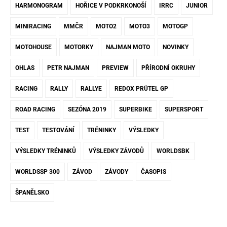
HARMONOGRAM
HOŘICE V PODKRKONOŠÍ
IRRC
JUNIOR
MINIRACING
MMČR
MOTO2
MOTO3
MOTOGP
MOTOHOUSE
MOTORKY
NAJMAN MOTO
NOVINKY
OHLAS
PETR NAJMAN
PREVIEW
PŘÍRODNÍ OKRUHY
RACING
RALLY
RALLYE
REDOX PRÜTEL GP
ROAD RACING
SEZÓNA 2019
SUPERBIKE
SUPERSPORT
TEST
TESTOVÁNÍ
TRÉNINKY
VÝSLEDKY
VÝSLEDKY TRÉNINKŮ
VÝSLEDKY ZÁVODŮ
WORLDSBK
WORLDSSP 300
ZÁVOD
ZÁVODY
ČASOPIS
ŠPANĚLSKO