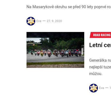
Na Masarykově okruhu se před 90 lety poprvé ro
Eva
27. 9. 2020
ROAD RACING
Letní c
Generálka na
nejlepší tuz
můžou.
Eva
1