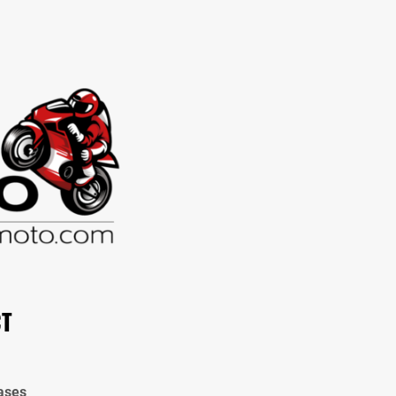
CT
ases