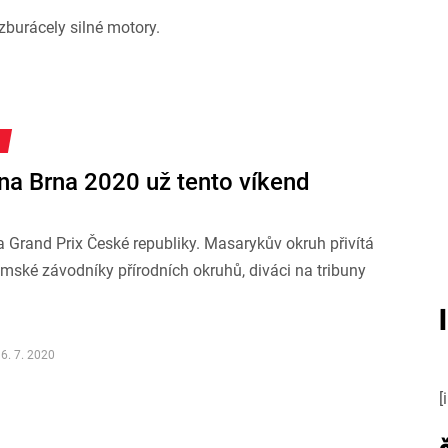
zburácely silné motory.
ena Brna 2020 už tento víkend
 Grand Prix České republiky. Masarykův okruh přivítá
emské závodníky přírodních okruhů, diváci na tribuny
6. 7. 2020
[