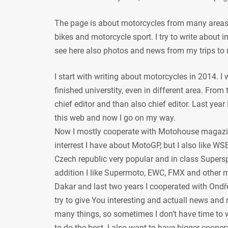
The page is about motorcycles from many areas, 
bikes and motorcycle sport. I try to write about
see here also photos and news from my trips to 
I start with writing about motorcycles in 2014. I
finished universtity, even in different area. From
chief editor and than also chief editor. Last year
this web and now I go on my way.
Now I mostly cooperate with Motohouse magazi
interrest I have about MotoGP, but I also like WSB
Czech republic very popular and in class Supersp
addition I like Supermoto, EWC, FMX and other mot
Dakar and last two years I cooperated with Ondře
try to give You interesting and actuall news and 
many things, so sometimes I don’t have time to w
to do the best. I also want to have bigger coope