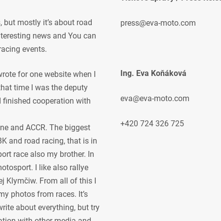
but mostly it’s about road
press@eva-moto.com
 interesting news and You can
racing events.
Ing. Eva Koňáková
 wrote for one website when I
 that time I was the deputy
eva@eva-moto.com
 I finished cooperation with
+420 724 326 725
ne and ACCR. The biggest
K and road racing, that is in
ort race also my brother. In
osport. I like also rallye
j Klymčiw. From all of this I
my photos from races. It’s
rite about everything, but try
ration with other media and