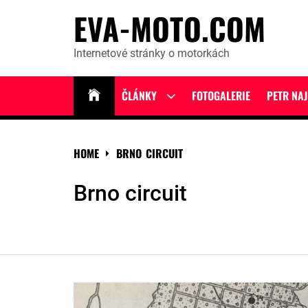
Skip
EVA-MOTO.COM
to
content
Internetové stránky o motorkách
ČLÁNKY
FOTOGALERIE
PETR NA
Show
sub
menu
HOME
BRNO CIRCUIT
Brno circuit