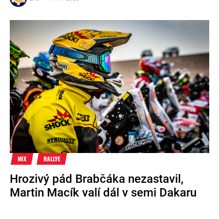
MIX
RALLYE
Hrozivý pád Brabčáka nezastavil,
Martin Macík valí dál v semi Dakaru