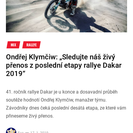
MIX
RALLYE
Ondřej Klymčiw: „Sledujte náš živý
přenos z poslední etapy rallye Dakar
2019“
41. ročník rallye Dakar je u konce a dosavadní průběh
soutěže hodnotí Ondřej Klymčiw, manažer týmu.
Závodníky dnes čeká poslední desátá etapa, ze které vám
přineseme živý přenos.
Eva
17. 1. 2019