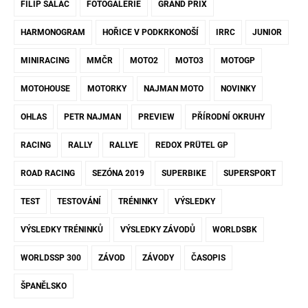
FILIP SALAČ
FOTOGALERIE
GRAND PRIX
HARMONOGRAM
HOŘICE V PODKRKONOŠÍ
IRRC
JUNIOR
MINIRACING
MMČR
MOTO2
MOTO3
MOTOGP
MOTOHOUSE
MOTORKY
NAJMAN MOTO
NOVINKY
OHLAS
PETR NAJMAN
PREVIEW
PŘÍRODNÍ OKRUHY
RACING
RALLY
RALLYE
REDOX PRÜTEL GP
ROAD RACING
SEZÓNA 2019
SUPERBIKE
SUPERSPORT
TEST
TESTOVÁNÍ
TRÉNINKY
VÝSLEDKY
VÝSLEDKY TRÉNINKŮ
VÝSLEDKY ZÁVODŮ
WORLDSBK
WORLDSSP 300
ZÁVOD
ZÁVODY
ČASOPIS
ŠPANĚLSKO