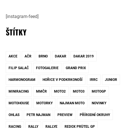
[instagram-feed]
ŠTÍTKY
AKCE
AČR
BRNO
DAKAR
DAKAR 2019
FILIP SALAČ
FOTOGALERIE
GRAND PRIX
HARMONOGRAM
HOŘICE V PODKRKONOŠÍ
IRRC
JUNIOR
MINIRACING
MMČR
MOTO2
MOTO3
MOTOGP
MOTOHOUSE
MOTORKY
NAJMAN MOTO
NOVINKY
OHLAS
PETR NAJMAN
PREVIEW
PŘÍRODNÍ OKRUHY
RACING
RALLY
RALLYE
REDOX PRÜTEL GP