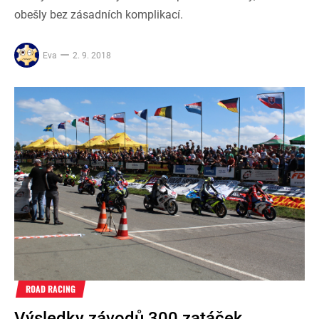
obešly bez zásadních komplikací.
Eva
2. 9. 2018
ROAD RACING
Výsledky závodů 300 zatáček