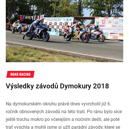
ROAD RACING
Výsledky závodů Dymokury 2018
Na dymokurském okruhu právě dnes vyvrcholil již 6.
ročník obnovených závodů na této trati. Po ránu bylo sice
ještě trochu mokro po včerejším a nočním dešti, ale poté
trať vyschla a mohli jsme si užít parádní závody, které se