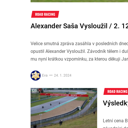
ROAD RACING
Alexander Saša Vysloužil / 2. 1
Velice smutná zpráva zasáhla v posledních dnec
opustil Alexander Vysloužil. Závodník tělem i duš
mu nyní krátkou vzpomínku, za kterou děkuji J
Eva
24. 1. 2024
ROAD RACING
Výsledk
Letní cena B