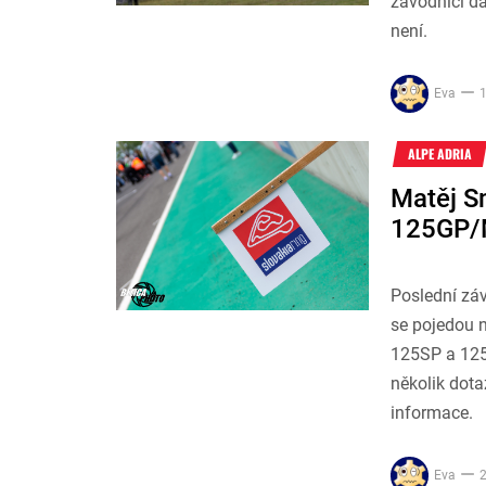
závodníci da
není.
Eva
1
ALPE ADRIA
Matěj S
125GP/M
Poslední zá
se pojedou n
125SP a 125
několik dot
informace.
Eva
2