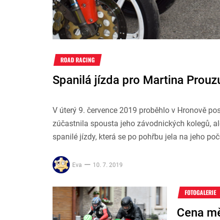
ROAD RACING
Spanilá jízda pro Martina Prouz
V úterý 9. července 2019 proběhlo v Hronově po
zúčastnila spousta jeho závodnických kolegů, ale
spanilé jízdy, která se po pohřbu jela na jeho poč
Eva
10. 7. 2019
FOTOGALERIE
Cena mě