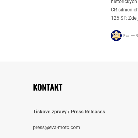
historickýc
ČR silničníc
125 SP. Zde 
Eva
9
KONTAKT
Tiskové zprávy / Press Releases
press@eva-moto.com