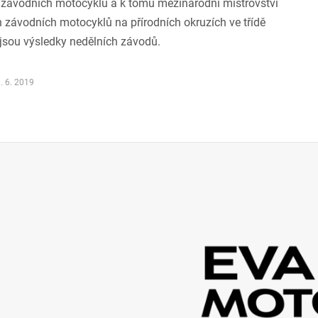
h závodních motocyklů a k tomu mezinárodní mistrovství
h závodních motocyklů na přírodních okruzích ve třídě
jsou výsledky nedělních závodů.
. 6. 2019