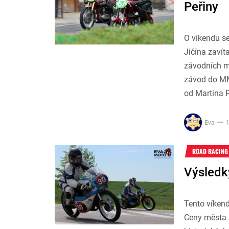
Peřiny
O víkendu s
Jičína zavíta
závodních mo
závod do MM
od Martina P
Eva
1
ROAD RACING
Výsledk
Tento víkend
Ceny města J