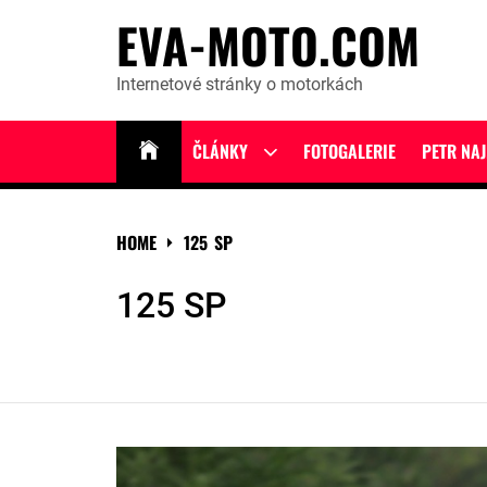
Skip
EVA-MOTO.COM
to
content
Internetové stránky o motorkách
ČLÁNKY
FOTOGALERIE
PETR NA
Show
sub
menu
HOME
125 SP
125 SP