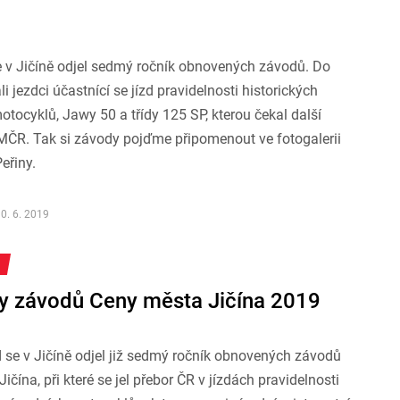
e v Jičíně odjel sedmý ročník obnovených závodů. Do
li jezdci účastnící se jízd pravidelnosti historických
tocyklů, Jawy 50 a třídy 125 SP, kterou čekal další
ČR. Tak si závody pojďme připomenout ve fotogalerii
eřiny.
0. 6. 2019
y závodů Ceny města Jičína 2019
 se v Jičíně odjel již sedmý ročník obnovených závodů
ičína, při které se jel přebor ČR v jízdách pravidelnosti