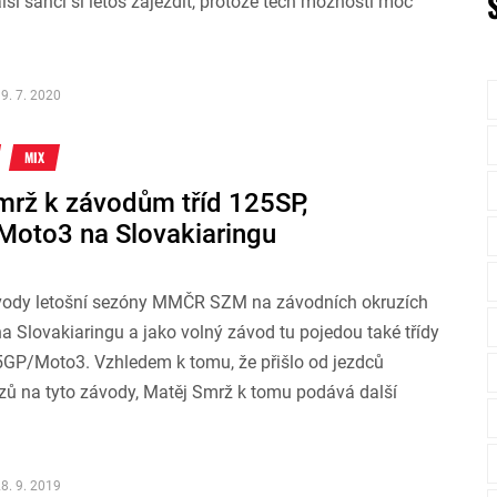
lší šanci si letos zajezdit, protože těch možností moc
9. 7. 2020
MIX
mrž k závodům tříd 125SP,
oto3 na Slovakiaringu
vody letošní sezóny MMČR SZM na závodních okruzích
a Slovakiaringu a jako volný závod tu pojedou také třídy
GP/Moto3. Vzhledem k tomu, že přišlo od jezdců
azů na tyto závody, Matěj Smrž k tomu podává další
8. 9. 2019