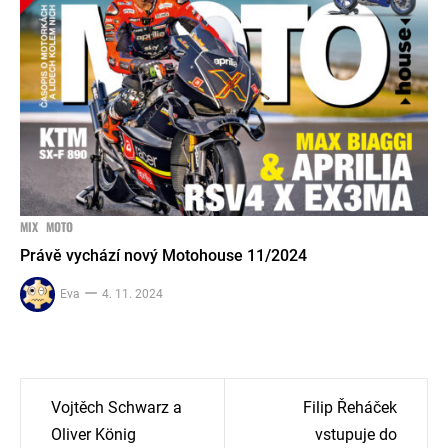
MIX
MOTO
Právě vychází nový Motohouse 11/2024
Eva
4. 11. 2024
Navigace
Vojtěch Schwarz a
Filip Řeháček
pro
Oliver König
vstupuje do