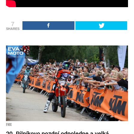
7
SHARES
FMX
20. Pilníkovo pozdní odpoledne a velká