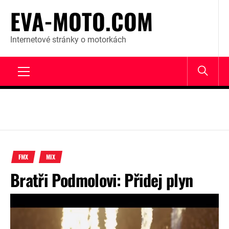
Skip
EVA-MOTO.COM
to
content
Internetové stránky o motorkách
Primary
Menu
FMX
MIX
Bratři Podmolovi: Přidej plyn