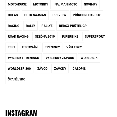
MOTOHOUSE
MOTORKY
NAJMAN MOTO
NOVINKY
OHLAS
PETR NAJMAN
PREVIEW
PŘÍRODNÍ OKRUHY
RACING
RALLY
RALLYE
REDOX PRÜTEL GP
ROAD RACING
SEZÓNA 2019
SUPERBIKE
SUPERSPORT
TEST
TESTOVÁNÍ
TRÉNINKY
VÝSLEDKY
VÝSLEDKY TRÉNINKŮ
VÝSLEDKY ZÁVODŮ
WORLDSBK
WORLDSSP 300
ZÁVOD
ZÁVODY
ČASOPIS
ŠPANĚLSKO
INSTAGRAM