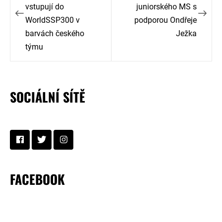
vstupují do
juniorského MS s
příspěvek
WorldSSP300 v
podporou Ondřeje
barvách českého
Ježka
týmu
SOCIÁLNÍ SÍTĚ
FACEBOOK