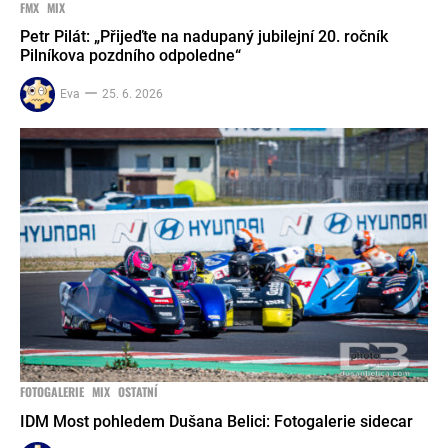
FMX
MIX
Petr Pilát: „Přijeďte na nadupaný jubilejní 20. ročník
Pilníkova pozdního odpoledne“
Eva
25. 6. 2026
FOTOGALERIE
MIX
OSTATNÍ
IDM Most pohledem Dušana Belici: Fotogalerie sidecar