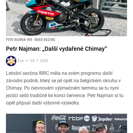
PETR NAJMAN #69
ROAD RACING
Petr Najman: „Další vydařené Chimay“
Eva
29. 7. 2026
Letošní sezóna IRRC měla na svém programu další
závodní podnik, který se jel opět na belgickém okruhu v
Chimay. Po červnovém výjimečném termínu se tu nyní
jezdci sešli tradičně ke konci července. Petr Najman si tu
opět připsal další výborné výsledky.