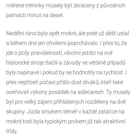
měřené tréninky musely být zkráceny z původních
patnácti minut na deset.
Nedělní ráno bylo opět mokré, ale poté už déšť ustal
a během dne jen chvílemi poprchávalo. I přes to, že
jde o jízdy pravidelnosti, všichni jezdci na své
historické stroje tlačili a závody ve většině případů
byly napínavé i pokud by se hodnotily na rychlost. I
přes nepřízeň počasí přišlo dost diváků, kteří také
oceňovali výkony posádek na sidecarech. Ty musely
být pro velký zájem přihlášených rozděleny na dvě
skupiny. Jízda smykem téměř v každé zatáčce na
mokré trati byla typickým prvkem již tak atraktivní
třídy.