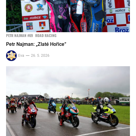
PETR NAJMAN #69
ROAD RACING
Petr Najman: „Zlaté Hořice“
Eva
26. 5. 2026