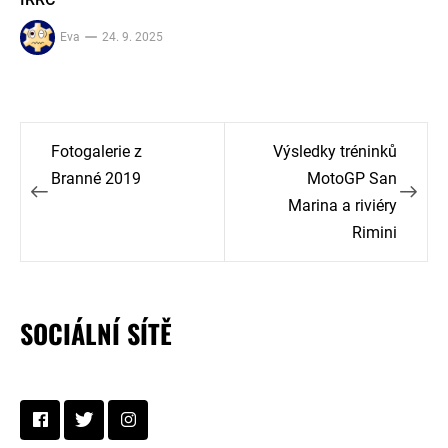
Eva
24. 9. 2025
Navigace
Fotogalerie z
Výsledky tréninků
pro
Branné 2019
MotoGP San
Marina a riviéry
příspěvek
Rimini
SOCIÁLNÍ SÍTĚ