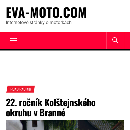
Skip
EVA-MOTO.COM
to
content
Internetové stránky o motorkách
Primary
Menu
ROAD RACING
22. ročník Kolštejnského
okruhu v Branné