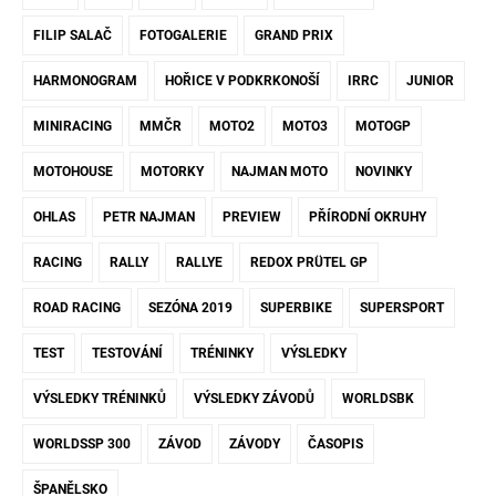
FILIP SALAČ
FOTOGALERIE
GRAND PRIX
HARMONOGRAM
HOŘICE V PODKRKONOŠÍ
IRRC
JUNIOR
MINIRACING
MMČR
MOTO2
MOTO3
MOTOGP
MOTOHOUSE
MOTORKY
NAJMAN MOTO
NOVINKY
OHLAS
PETR NAJMAN
PREVIEW
PŘÍRODNÍ OKRUHY
RACING
RALLY
RALLYE
REDOX PRÜTEL GP
ROAD RACING
SEZÓNA 2019
SUPERBIKE
SUPERSPORT
TEST
TESTOVÁNÍ
TRÉNINKY
VÝSLEDKY
VÝSLEDKY TRÉNINKŮ
VÝSLEDKY ZÁVODŮ
WORLDSBK
WORLDSSP 300
ZÁVOD
ZÁVODY
ČASOPIS
ŠPANĚLSKO