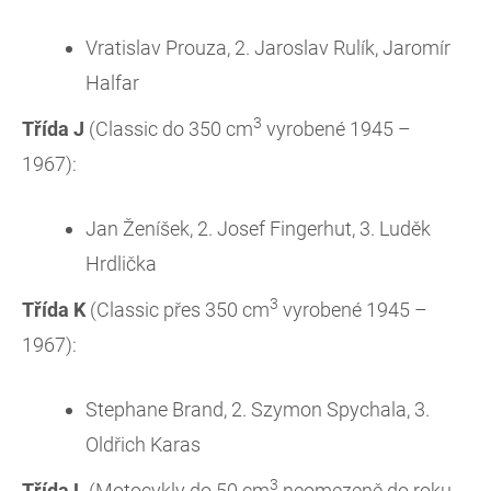
Vratislav Prouza, 2. Jaroslav Rulík, Jaromír
Halfar
3
Třída J
(Classic do 350 cm
vyrobené 1945 –
1967):
Jan Ženíšek, 2. Josef Fingerhut, 3. Luděk
Hrdlička
3
Třída K
(Classic přes 350 cm
vyrobené 1945 –
1967):
Stephane Brand, 2. Szymon Spychala, 3.
Oldřich Karas
3
Třída L
(Motocykly do 50 cm
neomezeně do roku