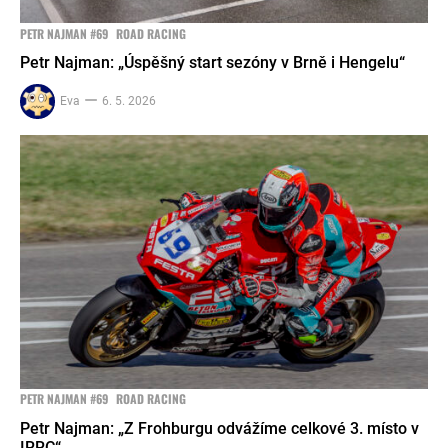
PETR NAJMAN #69
ROAD RACING
Petr Najman: „Úspěšný start sezóny v Brně i Hengelu“
Eva
6. 5. 2026
PETR NAJMAN #69
ROAD RACING
Petr Najman: „Z Frohburgu odvážíme celkové 3. místo v
IRRC“