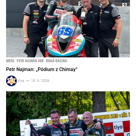
MOTO
PETR NAJMAN #69
ROAD RACING
Petr Najman: „Pódium z Chimay“
Eva
18. 6. 2026