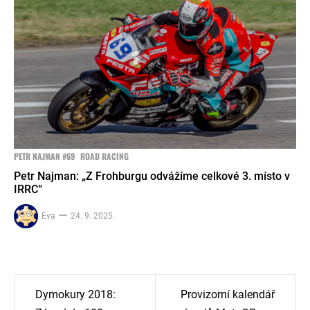
PETR NAJMAN #69
ROAD RACING
Petr Najman: „Z Frohburgu odvážíme celkové 3. místo v
IRRC“
Eva
24. 9. 2025
Navigace
Dymokury 2018:
Provizorní kalendář