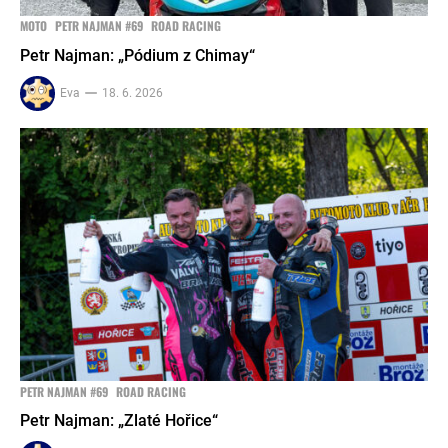
MOTO
PETR NAJMAN #69
ROAD RACING
Petr Najman: „Pódium z Chimay“
Eva
18. 6. 2026
PETR NAJMAN #69
ROAD RACING
Petr Najman: „Zlaté Hořice“