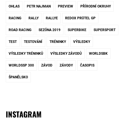
OHLAS
PETR NAJMAN
PREVIEW
PŘÍRODNÍ OKRUHY
RACING
RALLY
RALLYE
REDOX PRÜTEL GP
ROAD RACING
SEZÓNA 2019
SUPERBIKE
SUPERSPORT
TEST
TESTOVÁNÍ
TRÉNINKY
VÝSLEDKY
VÝSLEDKY TRÉNINKŮ
VÝSLEDKY ZÁVODŮ
WORLDSBK
WORLDSSP 300
ZÁVOD
ZÁVODY
ČASOPIS
ŠPANĚLSKO
INSTAGRAM