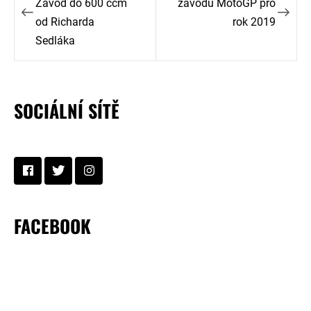
pro
Závod do 600 ccm
závodů MotoGP pro
od Richarda
rok 2019
příspěvek
Sedláka
SOCIÁLNÍ SÍTĚ
FACEBOOK