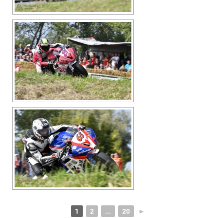
1
2
...
20
►