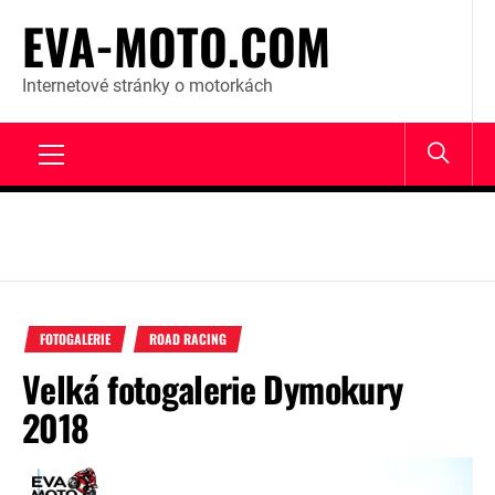
Skip
EVA-MOTO.COM
to
content
Internetové stránky o motorkách
Primary
Menu
FOTOGALERIE
ROAD RACING
Velká fotogalerie Dymokury
2018