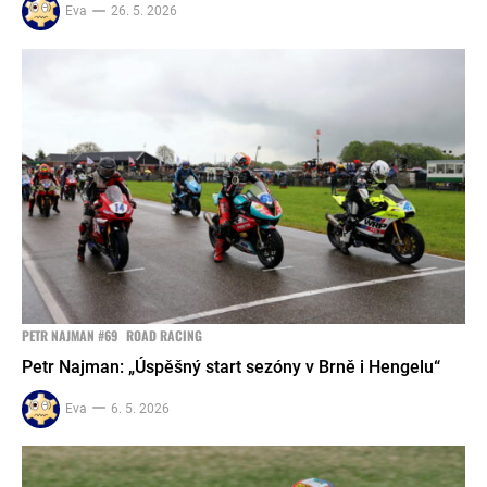
Eva
26. 5. 2026
PETR NAJMAN #69
ROAD RACING
Petr Najman: „Úspěšný start sezóny v Brně i Hengelu“
Eva
6. 5. 2026