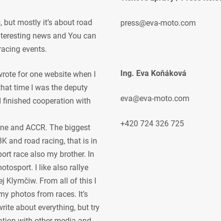
but mostly it’s about road
press@eva-moto.com
 interesting news and You can
racing events.
Ing. Eva Koňáková
 wrote for one website when I
 that time I was the deputy
eva@eva-moto.com
 I finished cooperation with
+420 724 326 725
ne and ACCR. The biggest
K and road racing, that is in
ort race also my brother. In
osport. I like also rallye
j Klymčiw. From all of this I
my photos from races. It’s
rite about everything, but try
ration with other media and