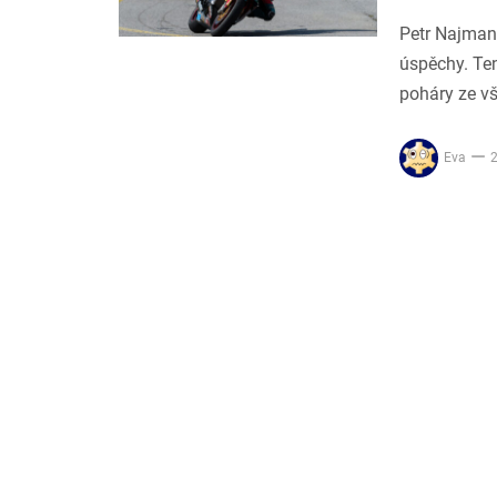
Petr Najman
úspěchy. Ten
poháry ze vš
Eva
2