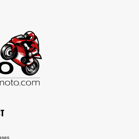
CT
ases