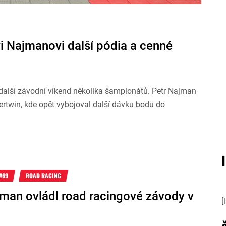
vi Najmanovi další pódia a cenné
lo další závodní víkend několika šampionátů. Petr Najman
ertwin, kde opět vybojoval další dávku bodů do
#69
ROAD RACING
jman ovládl road racingové závody v
[