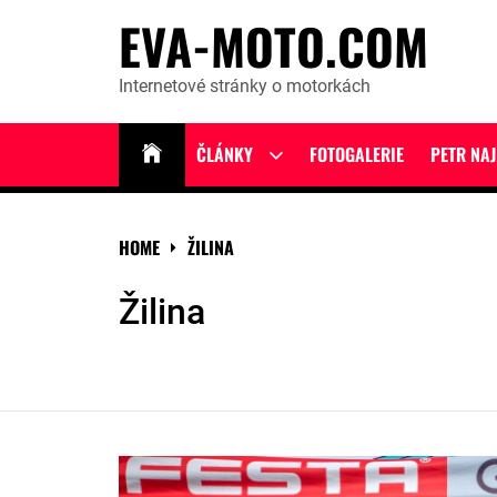
Skip
EVA-MOTO.COM
to
content
Internetové stránky o motorkách
ČLÁNKY
FOTOGALERIE
PETR NA
Show
sub
menu
HOME
ŽILINA
Žilina