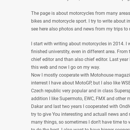
The page is about motorcycles from many areas, 
bikes and motorcycle sport. I try to write about
see here also photos and news from my trips to 
I start with writing about motorcycles in 2014. I
finished universtity, even in different area. From
chief editor and than also chief editor. Last year
this web and now I go on my way.
Now I mostly cooperate with Motohouse magazi
interrest I have about MotoGP, but I also like WSB
Czech republic very popular and in class Supersp
addition I like Supermoto, EWC, FMX and other mot
Dakar and last two years I cooperated with Ondře
try to give You interesting and actuall news and 
many things, so sometimes I don’t have time to w
to do the best. I also want to have bigger coope