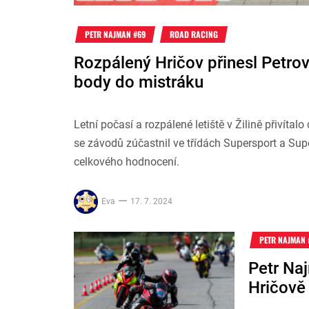
PETR NAJMAN #69
ROAD RACING
Rozpálený Hričov přinesl Petro
body do mistráku
Letní počasí a rozpálené letiště v Žilině přivíta
se závodů zúčastnil ve třídách Supersport a Sup
celkového hodnocení.
Eva
17. 7. 2024
PETR NAJMAN 
Petr Na
Hričově