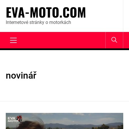
Skip
EVA-MOTO.COM
to
content
Internetové stránky o motorkách
Primary
Menu
novinář