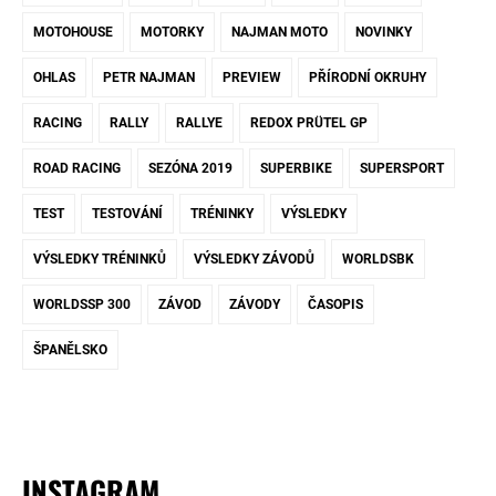
MOTOHOUSE
MOTORKY
NAJMAN MOTO
NOVINKY
OHLAS
PETR NAJMAN
PREVIEW
PŘÍRODNÍ OKRUHY
RACING
RALLY
RALLYE
REDOX PRÜTEL GP
ROAD RACING
SEZÓNA 2019
SUPERBIKE
SUPERSPORT
TEST
TESTOVÁNÍ
TRÉNINKY
VÝSLEDKY
VÝSLEDKY TRÉNINKŮ
VÝSLEDKY ZÁVODŮ
WORLDSBK
WORLDSSP 300
ZÁVOD
ZÁVODY
ČASOPIS
ŠPANĚLSKO
INSTAGRAM