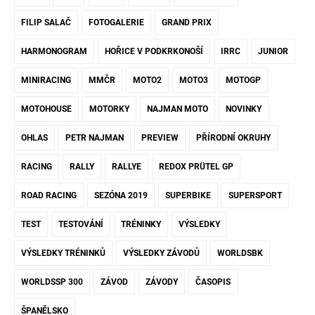
FILIP SALAČ
FOTOGALERIE
GRAND PRIX
HARMONOGRAM
HOŘICE V PODKRKONOŠÍ
IRRC
JUNIOR
MINIRACING
MMČR
MOTO2
MOTO3
MOTOGP
MOTOHOUSE
MOTORKY
NAJMAN MOTO
NOVINKY
OHLAS
PETR NAJMAN
PREVIEW
PŘÍRODNÍ OKRUHY
RACING
RALLY
RALLYE
REDOX PRÜTEL GP
ROAD RACING
SEZÓNA 2019
SUPERBIKE
SUPERSPORT
TEST
TESTOVÁNÍ
TRÉNINKY
VÝSLEDKY
VÝSLEDKY TRÉNINKŮ
VÝSLEDKY ZÁVODŮ
WORLDSBK
WORLDSSP 300
ZÁVOD
ZÁVODY
ČASOPIS
ŠPANĚLSKO