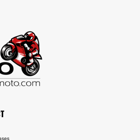
CT
ases