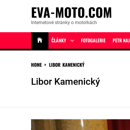
Skip
EVA-MOTO.COM
to
content
Internetové stránky o motorkách
ČLÁNKY
FOTOGALERIE
PETR NA
Show
sub
menu
HOME
LIBOR KAMENICKÝ
Libor Kamenický