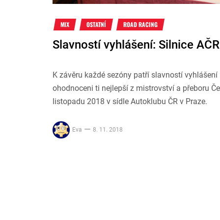
MIX
OSTATNÍ
ROAD RACING
Slavností vyhlášení: Silnice AČ
K závěru každé sezóny patří slavností vyhlášení 
ohodnoceni ti nejlepší z mistrovství a přeboru Č
listopadu 2018 v sídle Autoklubu ČR v Praze.
Eva
8. 11. 2018