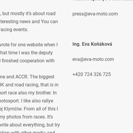
but mostly it’s about road
press@eva-moto.com
 interesting news and You can
racing events.
Ing. Eva Koňáková
 wrote for one website when I
 that time I was the deputy
eva@eva-moto.com
 I finished cooperation with
+420 724 326 725
ne and ACCR. The biggest
K and road racing, that is in
ort race also my brother. In
osport. I like also rallye
j Klymčiw. From all of this I
my photos from races. It’s
rite about everything, but try
ration with other media and