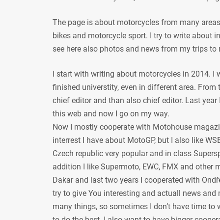
The page is about motorcycles from many areas, 
bikes and motorcycle sport. I try to write about
see here also photos and news from my trips to 
I start with writing about motorcycles in 2014. I
finished universtity, even in different area. From
chief editor and than also chief editor. Last year
this web and now I go on my way.
Now I mostly cooperate with Motohouse magazi
interrest I have about MotoGP, but I also like WSB
Czech republic very popular and in class Supersp
addition I like Supermoto, EWC, FMX and other mot
Dakar and last two years I cooperated with Ondře
try to give You interesting and actuall news and 
many things, so sometimes I don’t have time to w
to do the best. I also want to have bigger coope