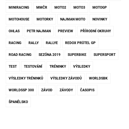
MINIRACING
MMČR
MOTO2
MOTO3
MOTOGP
MOTOHOUSE
MOTORKY
NAJMAN MOTO
NOVINKY
OHLAS
PETR NAJMAN
PREVIEW
PŘÍRODNÍ OKRUHY
RACING
RALLY
RALLYE
REDOX PRÜTEL GP
ROAD RACING
SEZÓNA 2019
SUPERBIKE
SUPERSPORT
TEST
TESTOVÁNÍ
TRÉNINKY
VÝSLEDKY
VÝSLEDKY TRÉNINKŮ
VÝSLEDKY ZÁVODŮ
WORLDSBK
WORLDSSP 300
ZÁVOD
ZÁVODY
ČASOPIS
ŠPANĚLSKO