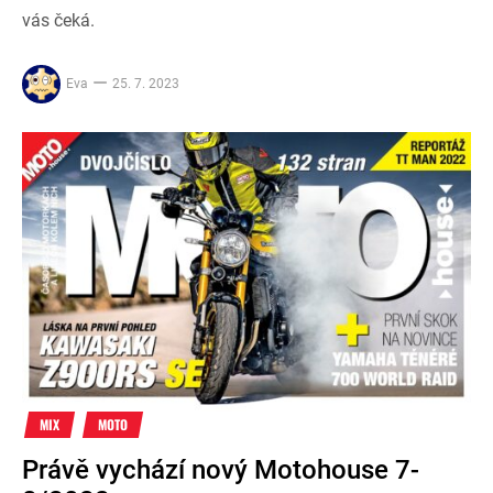
vás čeká.
Eva
25. 7. 2023
MIX
MOTO
Právě vychází nový Motohouse 7-