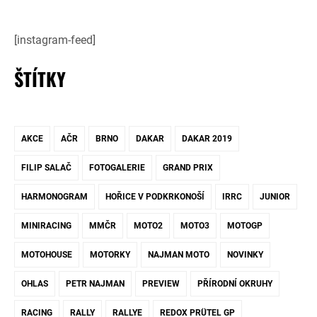
[instagram-feed]
ŠTÍTKY
AKCE
AČR
BRNO
DAKAR
DAKAR 2019
FILIP SALAČ
FOTOGALERIE
GRAND PRIX
HARMONOGRAM
HOŘICE V PODKRKONOŠÍ
IRRC
JUNIOR
MINIRACING
MMČR
MOTO2
MOTO3
MOTOGP
MOTOHOUSE
MOTORKY
NAJMAN MOTO
NOVINKY
OHLAS
PETR NAJMAN
PREVIEW
PŘÍRODNÍ OKRUHY
RACING
RALLY
RALLYE
REDOX PRÜTEL GP