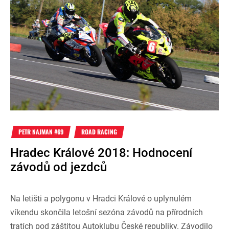
PETR NAJMAN #69
ROAD RACING
Hradec Králové 2018: Hodnocení
závodů od jezdců
Na letišti a polygonu v Hradci Králové o uplynulém
víkendu skončila letošní sezóna závodů na přírodních
tratích pod záštitou Autoklubu České republiky. Závodilo