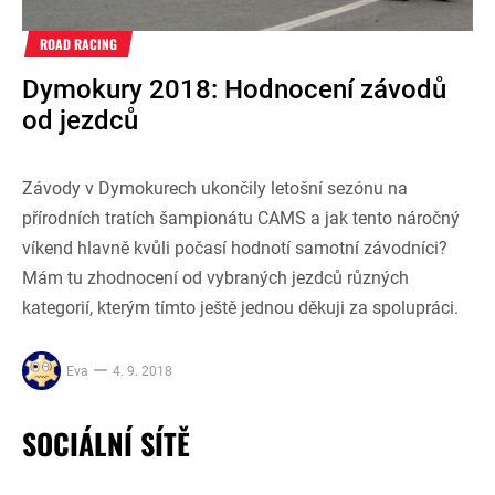
ROAD RACING
Dymokury 2018: Hodnocení závodů
od jezdců
Závody v Dymokurech ukončily letošní sezónu na
přírodních tratích šampionátu CAMS a jak tento náročný
víkend hlavně kvůli počasí hodnotí samotní závodníci?
Mám tu zhodnocení od vybraných jezdců různých
kategorií, kterým tímto ještě jednou děkuji za spolupráci.
Eva
4. 9. 2018
SOCIÁLNÍ SÍTĚ