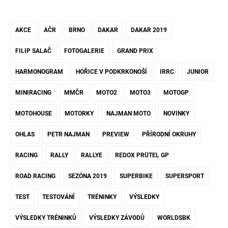
AKCE
AČR
BRNO
DAKAR
DAKAR 2019
FILIP SALAČ
FOTOGALERIE
GRAND PRIX
HARMONOGRAM
HOŘICE V PODKRKONOŠÍ
IRRC
JUNIOR
MINIRACING
MMČR
MOTO2
MOTO3
MOTOGP
MOTOHOUSE
MOTORKY
NAJMAN MOTO
NOVINKY
OHLAS
PETR NAJMAN
PREVIEW
PŘÍRODNÍ OKRUHY
RACING
RALLY
RALLYE
REDOX PRÜTEL GP
ROAD RACING
SEZÓNA 2019
SUPERBIKE
SUPERSPORT
TEST
TESTOVÁNÍ
TRÉNINKY
VÝSLEDKY
VÝSLEDKY TRÉNINKŮ
VÝSLEDKY ZÁVODŮ
WORLDSBK