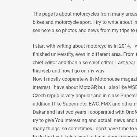
The page is about motorcycles from many areas, 
bikes and motorcycle sport. I try to write about
see here also photos and news from my trips to 
I start with writing about motorcycles in 2014. I
finished universtity, even in different area. From
chief editor and than also chief editor. Last year
this web and now I go on my way.
Now I mostly cooperate with Motohouse magazi
interrest I have about MotoGP, but I also like WSB
Czech republic very popular and in class Supersp
addition I like Supermoto, EWC, FMX and other mot
Dakar and last two years I cooperated with Ondře
try to give You interesting and actuall news and 
many things, so sometimes I don’t have time to w
to do the best. I also want to have bigger coope