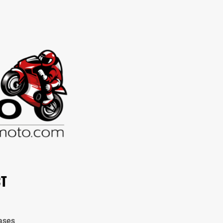
CT
ases