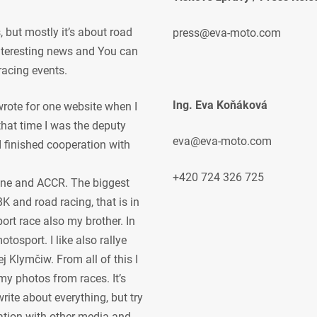
but mostly it’s about road
press@eva-moto.com
 interesting news and You can
racing events.
Ing. Eva Koňáková
 wrote for one website when I
 that time I was the deputy
eva@eva-moto.com
 I finished cooperation with
+420 724 326 725
ne and ACCR. The biggest
K and road racing, that is in
ort race also my brother. In
osport. I like also rallye
j Klymčiw. From all of this I
my photos from races. It’s
rite about everything, but try
ration with other media and