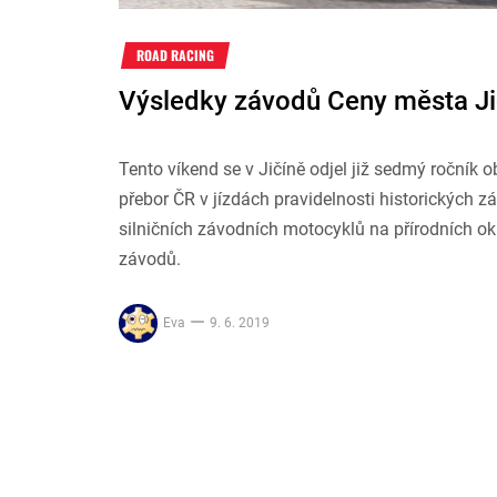
ROAD RACING
Výsledky závodů Ceny města J
Tento víkend se v Jičíně odjel již sedmý ročník 
přebor ČR v jízdách pravidelnosti historických 
silničních závodních motocyklů na přírodních okr
závodů.
Eva
9. 6. 2019