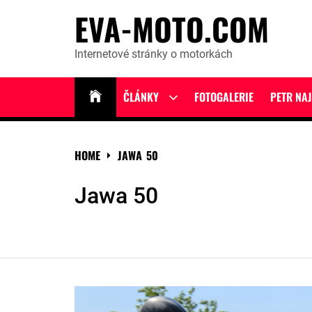
Skip
EVA-MOTO.COM
to
content
Internetové stránky o motorkách
ČLÁNKY
FOTOGALERIE
PETR NA
Show
sub
menu
HOME
JAWA 50
Jawa 50