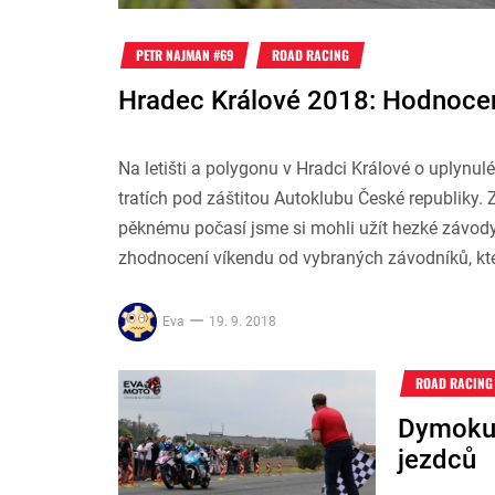
PETR NAJMAN #69
ROAD RACING
Hradec Králové 2018: Hodnocen
Na letišti a polygonu v Hradci Králové o uplynu
tratích pod záštitou Autoklubu České republiky. Z
pěknému počasí jsme si mohli užít hezké závody
zhodnocení víkendu od vybraných závodníků, kte
Eva
19. 9. 2018
ROAD RACING
Dymokur
jezdců