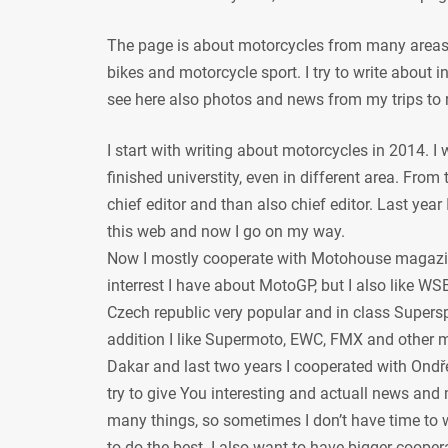
The page is about motorcycles from many areas, 
bikes and motorcycle sport. I try to write about
see here also photos and news from my trips to 
I start with writing about motorcycles in 2014. I
finished universtity, even in different area. From
chief editor and than also chief editor. Last year
this web and now I go on my way.
Now I mostly cooperate with Motohouse magazi
interrest I have about MotoGP, but I also like WSB
Czech republic very popular and in class Supersp
addition I like Supermoto, EWC, FMX and other mot
Dakar and last two years I cooperated with Ondře
try to give You interesting and actuall news and 
many things, so sometimes I don’t have time to w
to do the best. I also want to have bigger coope