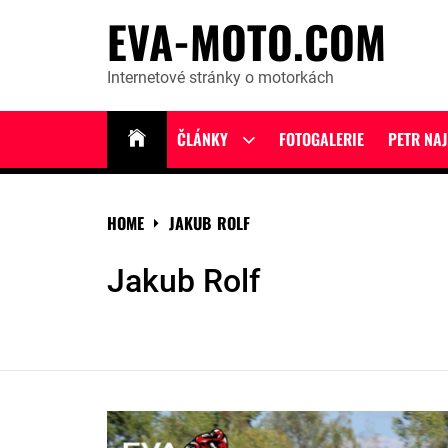
Skip
EVA-MOTO.COM
to
content
Internetové stránky o motorkách
ČLÁNKY
FOTOGALERIE
PETR NA
Show
sub
menu
HOME
JAKUB ROLF
Jakub Rolf