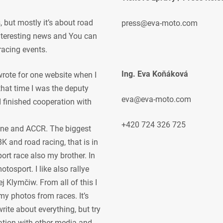
but mostly it’s about road
press@eva-moto.com
 interesting news and You can
racing events.
Ing. Eva Koňáková
 wrote for one website when I
 that time I was the deputy
eva@eva-moto.com
 I finished cooperation with
+420 724 326 725
ne and ACCR. The biggest
K and road racing, that is in
ort race also my brother. In
osport. I like also rallye
j Klymčiw. From all of this I
my photos from races. It’s
rite about everything, but try
ration with other media and