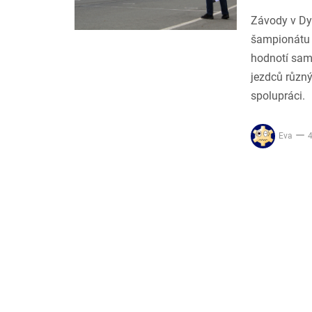
Závody v Dym
šampionátu 
hodnotí sam
jezdců různý
spolupráci.
Eva
4