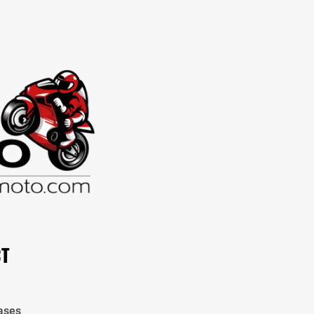
CT
ases