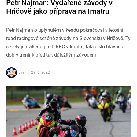
Petr Najman: Vydařené závody v
Hričově jako příprava na Imatru
Petr Najman o uplynulém víkendu pokračoval v letošní
road racingové sezóně závody na Slovensku v Hričově. Ty
se jely jen víkend před IRRC v Imatře, takže šlo hlavně o
dobrý trénink před tak důležitým závodem.
Eva
29. 6. 2022