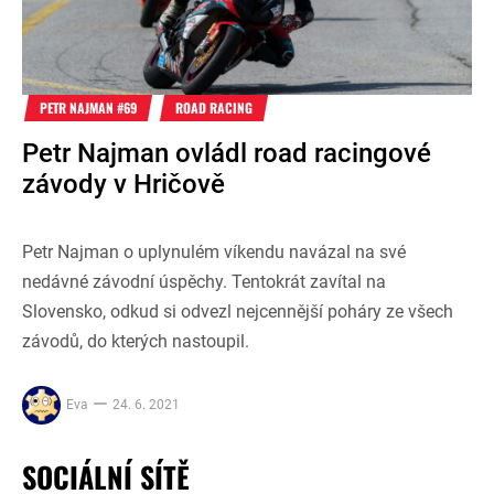
PETR NAJMAN #69
ROAD RACING
Petr Najman ovládl road racingové
závody v Hričově
Petr Najman o uplynulém víkendu navázal na své
nedávné závodní úspěchy. Tentokrát zavítal na
Slovensko, odkud si odvezl nejcennější poháry ze všech
závodů, do kterých nastoupil.
Eva
24. 6. 2021
SOCIÁLNÍ SÍTĚ