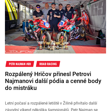
PETR NAJMAN #69
ROAD RACING
Rozpálený Hričov přinesl Petrovi
Najmanovi další pódia a cenné body
do mistráku
Letní počasí a rozpálené letiště v Žilině přivítalo další
závodní víkend několika šampionátů. Petr Najman se