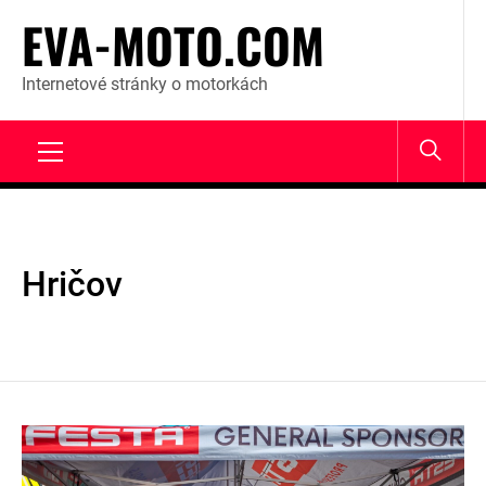
Skip
EVA-MOTO.COM
to
content
Internetové stránky o motorkách
Primary
Menu
Hričov