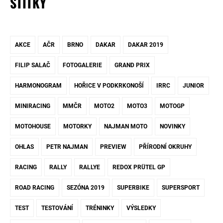
ŠTÍTKY
AKCE
AČR
BRNO
DAKAR
DAKAR 2019
FILIP SALAČ
FOTOGALERIE
GRAND PRIX
HARMONOGRAM
HOŘICE V PODKRKONOŠÍ
IRRC
JUNIOR
MINIRACING
MMČR
MOTO2
MOTO3
MOTOGP
MOTOHOUSE
MOTORKY
NAJMAN MOTO
NOVINKY
OHLAS
PETR NAJMAN
PREVIEW
PŘÍRODNÍ OKRUHY
RACING
RALLY
RALLYE
REDOX PRÜTEL GP
ROAD RACING
SEZÓNA 2019
SUPERBIKE
SUPERSPORT
TEST
TESTOVÁNÍ
TRÉNINKY
VÝSLEDKY