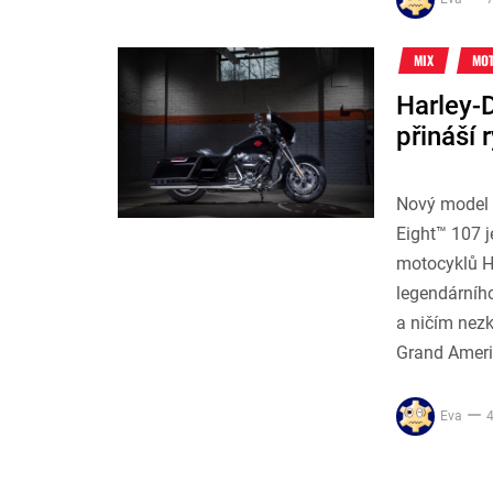
MIX
MO
Harley-
přináší 
Nový model 
Eight™ 107 j
motocyklů H
legendárního
a ničím nezk
Grand Ameri
Eva
4