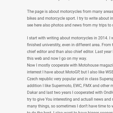
The page is about motorcycles from many areas, 
bikes and motorcycle sport. I try to write about
see here also photos and news from my trips to 
I start with writing about motorcycles in 2014. I
finished universtity, even in different area. From
chief editor and than also chief editor. Last year
this web and now I go on my way.
Now I mostly cooperate with Motohouse magazi
interrest I have about MotoGP, but I also like WSB
Czech republic very popular and in class Supersp
addition I like Supermoto, EWC, FMX and other mot
Dakar and last two years I cooperated with Ondře
try to give You interesting and actuall news and 
many things, so sometimes I don’t have time to w
to do the best. I also want to have bigger coope