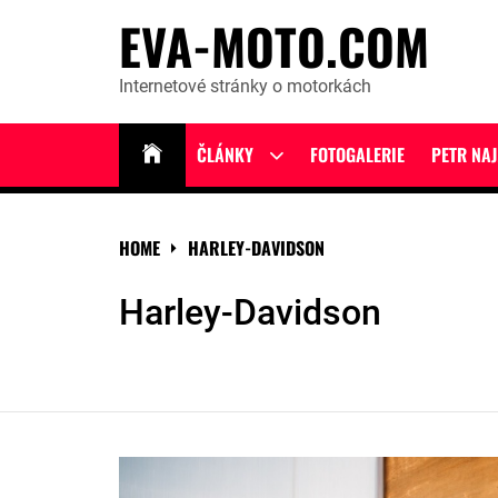
Skip
EVA-MOTO.COM
to
content
Internetové stránky o motorkách
ČLÁNKY
FOTOGALERIE
PETR NA
Show
sub
menu
HOME
HARLEY-DAVIDSON
Harley-Davidson