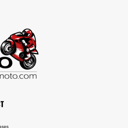
CT
ases