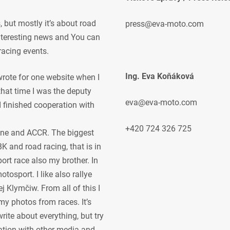
but mostly it’s about road
press@eva-moto.com
 interesting news and You can
racing events.
Ing. Eva Koňáková
 wrote for one website when I
 that time I was the deputy
eva@eva-moto.com
 I finished cooperation with
+420 724 326 725
ne and ACCR. The biggest
K and road racing, that is in
ort race also my brother. In
osport. I like also rallye
j Klymčiw. From all of this I
my photos from races. It’s
rite about everything, but try
ration with other media and