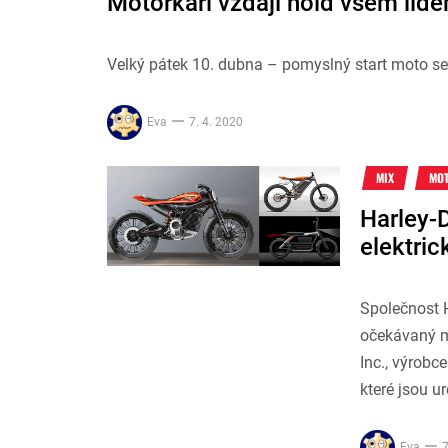
Motorkáři vzdají hold všem lidem
Velký pátek 10. dubna – pomyslný start moto 
Eva
7. 4. 2020
MIX
MO
Harley-
elektri
Společnost H
očekávaný m
Inc., výrobc
které jsou ur
Eva
7