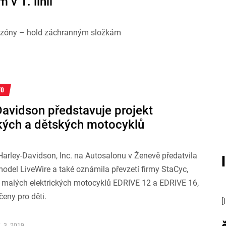
 v 1. linii
sezóny – hold záchranným složkám
TO
Davidson představuje projekt
ckých a dětských motocyklů
arley-Davidson, Inc. na Autosalonu v Ženevě předatvila
odel LiveWire a také oznámila převzetí firmy StaCyc,
e malých elektrických motocyklů EDRIVE 12 a EDRIVE 16,
čeny pro děti.
[
. 3. 2019