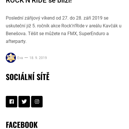
ROCK’N’RIDE se blíží!
Poslední zářijový víkend od 27. do 28. září 2019 se
uskuteční již 5. ročník akce Rock’n’Ride v areálu Kavčák u
Benešova. Těšit se můžete na FMX, SuperEnduro a
afterparty.
Eva
18. 9. 2019
SOCIÁLNÍ SÍTĚ
FACEBOOK