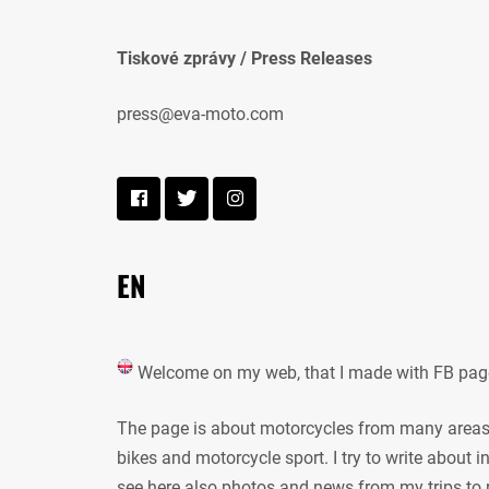
Tiskové zprávy / Press Releases
press@eva-moto.com
EN
Welcome on my web, that I made with FB pag
The page is about motorcycles from many areas, 
bikes and motorcycle sport. I try to write about
see here also photos and news from my trips to 