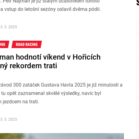
 Petr Najman je již stálým účastníkem tohoto
 vstup do letošní sezóny oslavil dvěma pódii.
3. 5. 2025
#69
ROAD RACING
jman hodnotí víkend v Hořicích
ný rekordem trati
závod 300 zatáček Gustava Havla 2025 je již minulostí a
tu opět zaznamenal skvělé výsledky, navíc byl
m jezdcem na trati.
3. 5. 2025