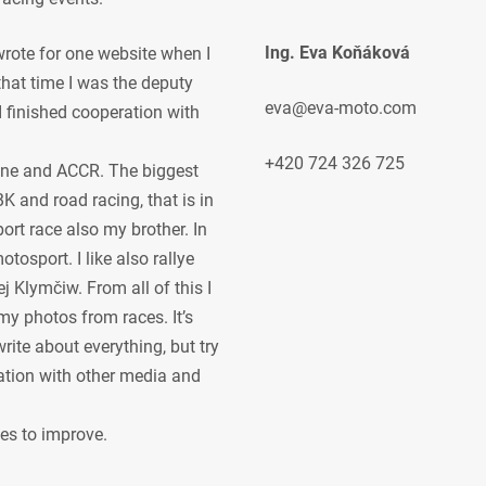
Ing. Eva Koňáková
 wrote for one website when I
 that time I was the deputy
eva@eva-moto.com
 I finished cooperation with
+420 724 326 725
ne and ACCR. The biggest
K and road racing, that is in
ort race also my brother. In
osport. I like also rallye
j Klymčiw. From all of this I
my photos from races. It’s
rite about everything, but try
ration with other media and
ves to improve.