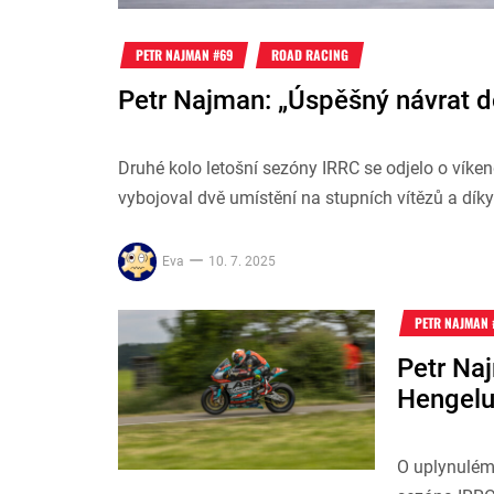
PETR NAJMAN #69
ROAD RACING
Petr Najman: „Úspěšný návrat d
Druhé kolo letošní sezóny IRRC se odjelo o víke
vybojoval dvě umístění na stupních vítězů a dík
Eva
10. 7. 2025
PETR NAJMAN 
Petr Na
Hengel
O uplynulém