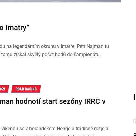
o Imatry“
ndu na legendárním okruhu v Imatře. Petr Najman tu
y tomu získal skvělý počet bodů do šampionátu.
#69
ROAD RACING
jman hodnotí start sezóny IRRC v
u
[
 víkendu se v holandském Hengelu tradičně rozjela