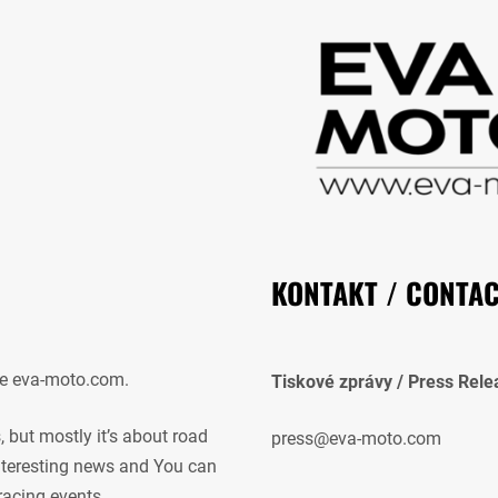
KONTAKT / CONTA
e eva-moto.com.
Tiskové zprávy / Press Rele
but mostly it’s about road
press@eva-moto.com
 interesting news and You can
racing events.