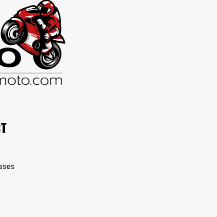
CT
ases