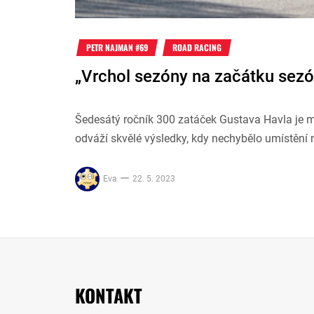
PETR NAJMAN #69
ROAD RACING
„Vrchol sezóny na začátku sezó
Šedesátý ročník 300 zatáček Gustava Havla je m
odváží skvělé výsledky, kdy nechybělo umístění 
Eva
22. 5. 2023
KONTAKT