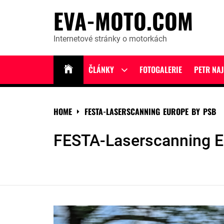
Skip
EVA-MOTO.COM
to
content
Internetové stránky o motorkách
ČLÁNKY
FOTOGALERIE
PETR NA
Show
sub
menu
HOME
FESTA-LASERSCANNING EUROPE BY PSB
FESTA-Laserscanning E