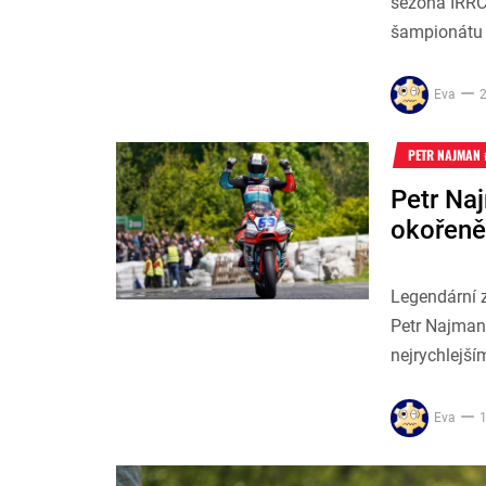
sezóna IRRC.
šampionátu a
Eva
2
PETR NAJMAN 
Petr Na
okořeně
Legendární 
Petr Najman 
nejrychlejší
Eva
1