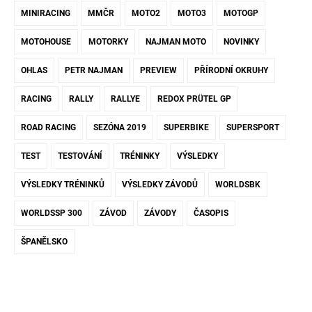
MINIRACING
MMČR
MOTO2
MOTO3
MOTOGP
MOTOHOUSE
MOTORKY
NAJMAN MOTO
NOVINKY
OHLAS
PETR NAJMAN
PREVIEW
PŘÍRODNÍ OKRUHY
RACING
RALLY
RALLYE
REDOX PRÜTEL GP
ROAD RACING
SEZÓNA 2019
SUPERBIKE
SUPERSPORT
TEST
TESTOVÁNÍ
TRÉNINKY
VÝSLEDKY
VÝSLEDKY TRÉNINKŮ
VÝSLEDKY ZÁVODŮ
WORLDSBK
WORLDSSP 300
ZÁVOD
ZÁVODY
ČASOPIS
ŠPANĚLSKO