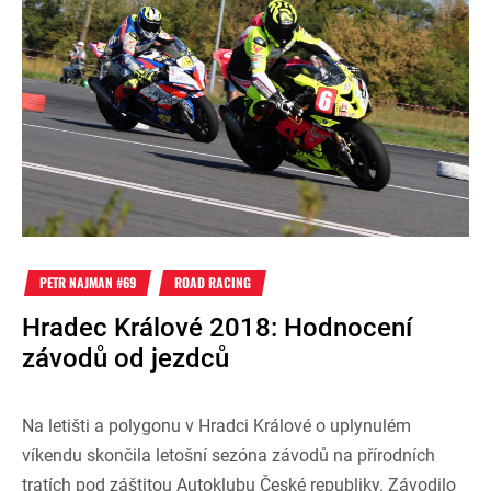
PETR NAJMAN #69
ROAD RACING
Hradec Králové 2018: Hodnocení
závodů od jezdců
Na letišti a polygonu v Hradci Králové o uplynulém
víkendu skončila letošní sezóna závodů na přírodních
tratích pod záštitou Autoklubu České republiky. Závodilo