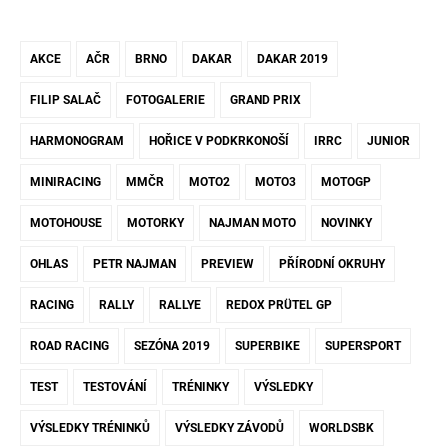
AKCE
AČR
BRNO
DAKAR
DAKAR 2019
FILIP SALAČ
FOTOGALERIE
GRAND PRIX
HARMONOGRAM
HOŘICE V PODKRKONOŠÍ
IRRC
JUNIOR
MINIRACING
MMČR
MOTO2
MOTO3
MOTOGP
MOTOHOUSE
MOTORKY
NAJMAN MOTO
NOVINKY
OHLAS
PETR NAJMAN
PREVIEW
PŘÍRODNÍ OKRUHY
RACING
RALLY
RALLYE
REDOX PRÜTEL GP
ROAD RACING
SEZÓNA 2019
SUPERBIKE
SUPERSPORT
TEST
TESTOVÁNÍ
TRÉNINKY
VÝSLEDKY
VÝSLEDKY TRÉNINKŮ
VÝSLEDKY ZÁVODŮ
WORLDSBK