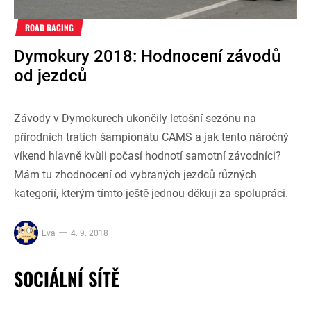
ROAD RACING
Dymokury 2018: Hodnocení závodů
od jezdců
Závody v Dymokurech ukončily letošní sezónu na
přírodních tratích šampionátu CAMS a jak tento náročný
víkend hlavně kvůli počasí hodnotí samotní závodníci?
Mám tu zhodnocení od vybraných jezdců různých
kategorií, kterým tímto ještě jednou děkuji za spolupráci.
Eva
4. 9. 2018
SOCIÁLNÍ SÍTĚ