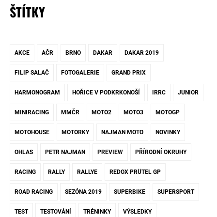
ŠTÍTKY
AKCE
AČR
BRNO
DAKAR
DAKAR 2019
FILIP SALAČ
FOTOGALERIE
GRAND PRIX
HARMONOGRAM
HOŘICE V PODKRKONOŠÍ
IRRC
JUNIOR
MINIRACING
MMČR
MOTO2
MOTO3
MOTOGP
MOTOHOUSE
MOTORKY
NAJMAN MOTO
NOVINKY
OHLAS
PETR NAJMAN
PREVIEW
PŘÍRODNÍ OKRUHY
RACING
RALLY
RALLYE
REDOX PRÜTEL GP
ROAD RACING
SEZÓNA 2019
SUPERBIKE
SUPERSPORT
TEST
TESTOVÁNÍ
TRÉNINKY
VÝSLEDKY