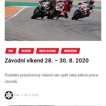
EWC
OSTATNÍ
ROAD RACING
WORLDSBK
Závodní víkend 28. – 30. 8. 2020
Poslední prázdninový víkend nás opět čeká pěkná porce
závodů.
Eva
26. 8. 2020