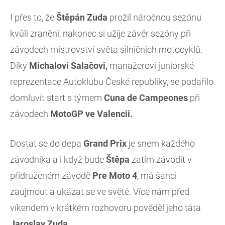
I přes to, že
Štěpán Zuda
prožil náročnou sezónu
kvůli zranění, nakonec si užije závěr sezóny při
závodech mistrovství světa silničních motocyklů.
Díky
Michalovi Salačovi,
manažerovi juniorské
reprezentace Autoklubu České republiky, se podařilo
domluvit start s týmem
Cuna de Campeones
při
závodech
MotoGP
ve Valencii.
Dostat se do depa
Grand Prix
je snem každého
závodníka a i když bude
Štěpa
zatím závodit v
přidruženém závodě
Pre Moto 4
, má šanci
zaujmout a ukázat se ve světě. Více nám před
víkendem v krátkém rozhovoru pověděl jeho táta
Jaroslav Zuda
.