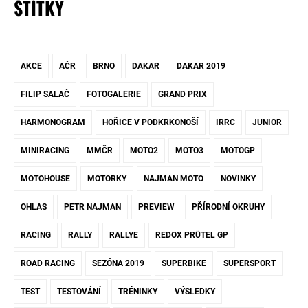
ŠTÍTKY
AKCE
AČR
BRNO
DAKAR
DAKAR 2019
FILIP SALAČ
FOTOGALERIE
GRAND PRIX
HARMONOGRAM
HOŘICE V PODKRKONOŠÍ
IRRC
JUNIOR
MINIRACING
MMČR
MOTO2
MOTO3
MOTOGP
MOTOHOUSE
MOTORKY
NAJMAN MOTO
NOVINKY
OHLAS
PETR NAJMAN
PREVIEW
PŘÍRODNÍ OKRUHY
RACING
RALLY
RALLYE
REDOX PRÜTEL GP
ROAD RACING
SEZÓNA 2019
SUPERBIKE
SUPERSPORT
TEST
TESTOVÁNÍ
TRÉNINKY
VÝSLEDKY