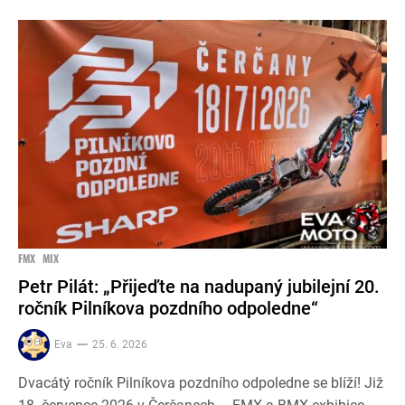
FMX
MIX
Petr Pilát: „Přijeďte na nadupaný jubilejní 20.
ročník Pilníkova pozdního odpoledne“
Eva
25. 6. 2026
Dvacátý ročník Pilníkova pozdního odpoledne se blíží! Již