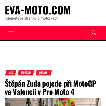
Skip
EVA-MOTO.COM
to
content
Internetové stránky o motorkách
Primary
Menu
MIX
MOTOGP
OSTATNÍ
Štěpán Zuda pojede při MotoGP
ve Valencii v Pre Moto 4