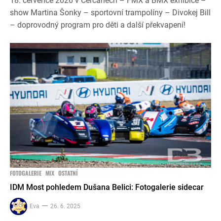
18. července 2026 v Čerčanech – FMX a BMX exhibice –
show Martina Šonky – sportovní trampolíny – Divokej Bill
– doprovodný program pro děti a další překvapení!
FOTOGALERIE
MIX
OSTATNÍ
IDM Most pohledem Dušana Belici: Fotogalerie sidecar
Eva
26. 6. 2025