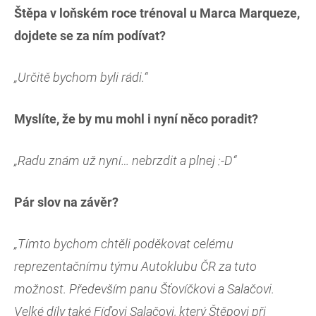
Štěpa v loňském roce trénoval u Marca Marqueze,
dojdete se za ním podívat?
„Určitě bychom byli rádi.“
Myslíte, že by mu mohl i nyní něco poradit?
„Radu znám už nyní… nebrzdit a plnej :-D“
Pár slov na závěr?
„Tímto bychom chtěli poděkovat celému
reprezentačnímu týmu Autoklubu ČR za tuto
možnost. Především panu Šťovíčkovi a Salačovi.
Velké díly také Fíďovi Salačovi, který Štěpovi při