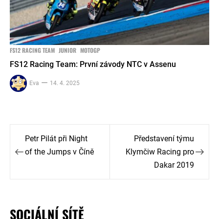
FS12 RACING TEAM
JUNIOR
MOTOGP
FS12 Racing Team: První závody NTC v Assenu
Eva
14. 4. 2025
Navigace
Petr Pilát při Night
Představení týmu
pro
of the Jumps v Číně
Klymčiw Racing pro
Dakar 2019
příspěvek
SOCIÁLNÍ SÍTĚ